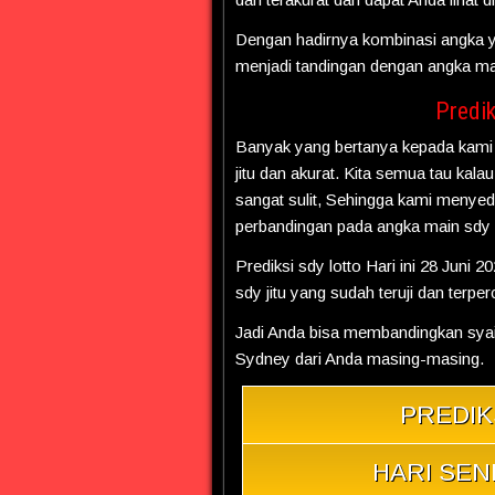
Dengan hadirnya kombinasi angka ya
menjadi tandingan dengan angka ma
Predik
Banyak yang bertanya kepada kami 
jitu dan akurat. Kita semua tau ka
sangat sulit, Sehingga kami menyedi
perbandingan pada angka main sdy d
Prediksi sdy lotto Hari ini 28 Juni
sdy jitu yang sudah teruji dan ter
Jadi Anda bisa membandingkan syair
Sydney dari Anda masing-masing.
PREDIK
HARI SEN