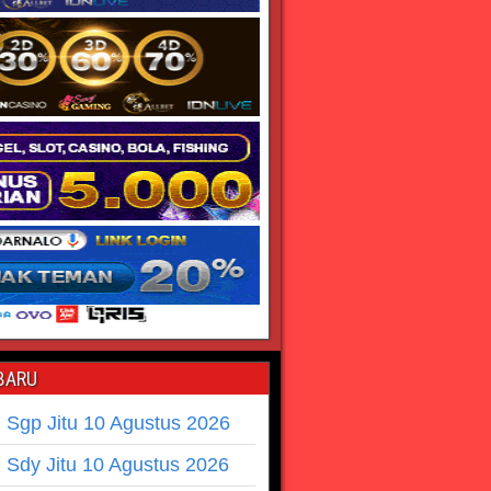
BARU
i Sgp Jitu 10 Agustus 2026
i Sdy Jitu 10 Agustus 2026