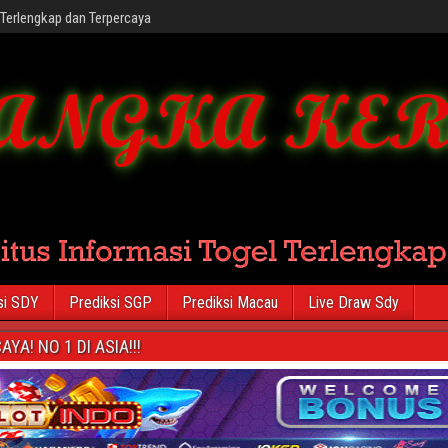
 Terlengkap dan Terpercaya
si SDY
Prediksi SGP
Prediksi Macau
Live Draw Sdy
A! NO 1 DI ASIA!!!