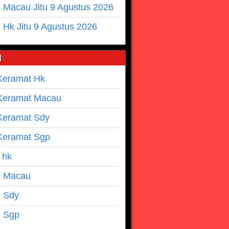
i Macau Jitu 9 Agustus 2026
i Hk Jitu 9 Agustus 2026
I
Keramat Hk
Keramat Macau
Keramat Sdy
Keramat Sgp
 hk
i Macau
i Sdy
i Sgp