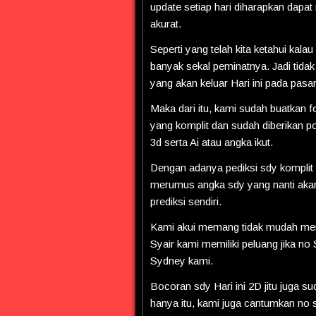
update setiap hari diharapkan dapa
akurat.
Seperti yang telah kita ketahui ka
banyak sekal peminatnya. Jadi tida
yang akan keluar Hari ini pada pas
Maka dari itu, kami sudah buatkan 
yang komplit dan sudah diberikan p
3d serta Ai atau angka ikut.
Dengan adanya pediksi sdy komplit
merumus angka sdy yang nanti aka
prediksi sendiri.
Kami akui memang tidak mudah mene
Syair kami memiliki peluang jika no
Sydney kami.
Bocoran sdy Hari ini 2D jitu juga s
hanya itu, kami juga cantumkan no 