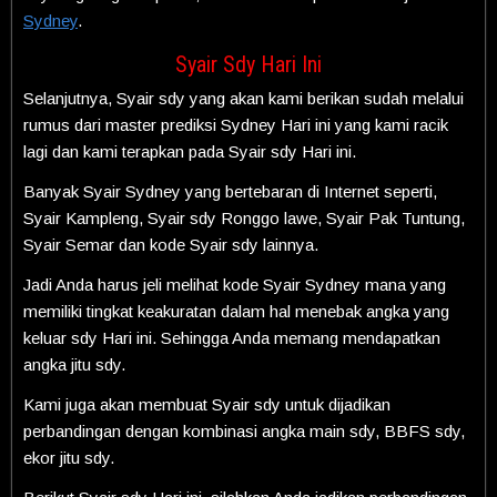
Sydney
.
Syair Sdy Hari Ini
Selanjutnya, Syair sdy yang akan kami berikan sudah melalui
rumus dari master prediksi Sydney Hari ini yang kami racik
lagi dan kami terapkan pada Syair sdy Hari ini.
Banyak Syair Sydney yang bertebaran di Internet seperti,
Syair Kampleng, Syair sdy Ronggo lawe, Syair Pak Tuntung,
Syair Semar dan kode Syair sdy lainnya.
Jadi Anda harus jeli melihat kode Syair Sydney mana yang
memiliki tingkat keakuratan dalam hal menebak angka yang
keluar sdy Hari ini. Sehingga Anda memang mendapatkan
angka jitu sdy.
Kami juga akan membuat Syair sdy untuk dijadikan
perbandingan dengan kombinasi angka main sdy, BBFS sdy,
ekor jitu sdy.