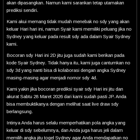
akan dipasangkan. Namun kami sarankan tetap utamakan
prediksi sendiri.
Kami akui memang tidak mudah menebak no sdy yang akan
keluar Hari hari ini, namun Syair kami memiliki peluang jika no
Sydney yang keluar pada result sdy ada dalam Syair Sydney
kami.
Bocoran sdy Hari ini 2D jitu juga sudah kami berikan pada
kode Syair Sydney. Tidak hanya itu, kami juga cantumkan no
sdy 3d yang nanti bisa di kolaborasi dengan angka Sydney
masing-masing agar menjadi nomor sdy 4d.
Kami yakin jika bocoran prediksi syair sdy Hari ini jitu dan
akurat Sabtu 28 Maret 2026 dari kami sudah pasti JP. Anda
bisa membuktikanya dengan melihat saat live draw sdy
berlangsung.
Intinya Anda harus selalu memperhatikan pola angka yang
keluar di sdy sebelumnya, dan Anda juga harus jeli dalam
memilih angka jitu togel Sydney agar Anda mendapatkan no