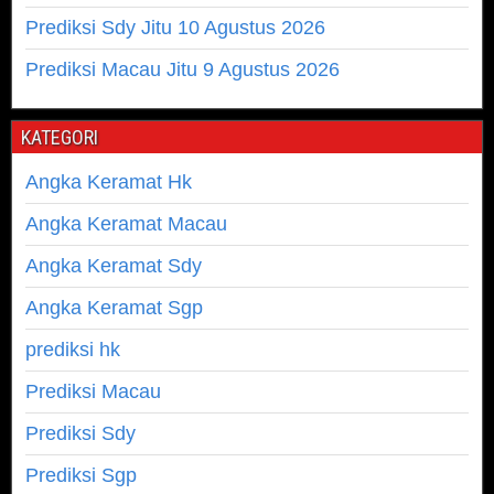
Prediksi Sdy Jitu 10 Agustus 2026
Prediksi Macau Jitu 9 Agustus 2026
KATEGORI
Angka Keramat Hk
Angka Keramat Macau
Angka Keramat Sdy
Angka Keramat Sgp
prediksi hk
Prediksi Macau
Prediksi Sdy
Prediksi Sgp