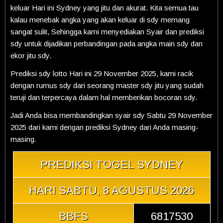
keluar Hari ini Sydney yang jitu dan akurat. Kita semua tau
kalau menebak angka yang akan keluar di sdy memang
sangat sulit, Sehingga kami menyediakan Syair dan prediksi
sdy untuk dijadikan perbandingan pada angka main sdy dan
ekor jitu sdy.
Prediksi sdy lotto Hari ini 29 November 2025, kami racik
dengan rumus sdy dari seorang master sdy jitu yang sudah
teruji dan terpercaya dalam hal memberikan bocoran sdy.
Jadi Anda bisa membandingkan syair sdy Sabtu 29 November
2025 dari kami dengan prediksi Sydney dari Anda masing-
masing.
PREDIKSI TOGEL SYDNEY
HARI SABTU, 8 AGUSTUS 2026
BBFS
6817530