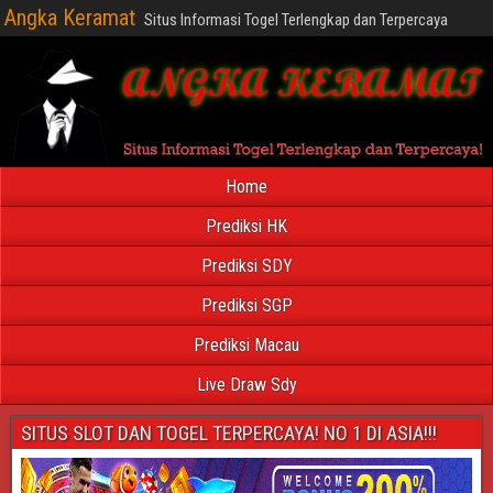
Angka Keramat
Situs Informasi Togel Terlengkap dan Terpercaya
Home
Prediksi HK
Prediksi SDY
Prediksi SGP
Prediksi Macau
Live Draw Sdy
SITUS SLOT DAN TOGEL TERPERCAYA! NO 1 DI ASIA!!!