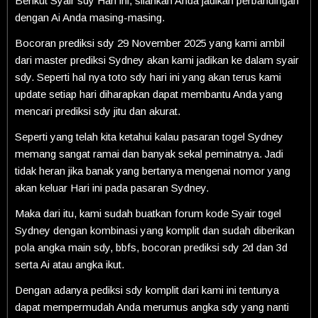
Berikut Syair sdy Hari ini, silahkan Anda jadikan perbandingan
dengan Ai Anda masing-masing.
Bocoran prediksi sdy 29 November 2025 yang kami ambil
dari master prediksi Sydney akan kami jadikan ke dalam syair
sdy. Seperti hal nya toto sdy hari ini yang akan terus kami
update setiap hari diharapkan dapat membantu Anda yang
mencari prediksi sdy jitu dan akurat.
Seperti yang telah kita ketahui kalau pasaran togel Sydney
memang sangat ramai dan banyak sekal peminatnya. Jadi
tidak heran jika banak yang bertanya mengenai nomor yang
akan keluar Hari ini pada pasaran Sydney.
Maka dari itu, kami sudah buatkan forum kode Syair togel
Sydney dengan kombinasi yang komplit dan sudah diberikan
pola angka main sdy, bbfs, bocoran prediksi sdy 2d dan 3d
serta Ai atau angka ikut.
Dengan adanya pediksi sdy komplit dari kami ini tentunya
dapat mempermudah Anda merumus angka sdy yang nanti