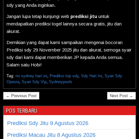
sdy yang Anda inginkan.
Jangan lupa tetap kunjungi web
prediksi jitu
untuk
mendapatkan prediksi togel lainnya secara gratis, jitu dan
akurat.
Demikian yang dapat kami sampaikan mengenai bocoran
Prediksi sdy 29 November 2025 jitu dan akurat, semoga syair
sdy dari kami dapat memberikan JP kepada Anda semua.
Salam satu Hobi!
Tag:
no sydney hari ini
,
Prediksi top sdy
,
Sdy Hari Ini
,
Syair Sdy
Opesia
,
Syair Sdy Vip
,
Sydneypools
← Previous Post
Next Post →
POS TERBARU
Prediksi Sdy Jitu 9 Agustus 2026
Prediksi Macau Jitu 8 Agustus 2026