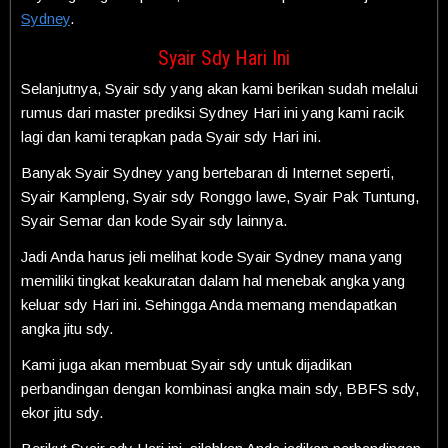
Sydney
.
Syair Sdy Hari Ini
Selanjutnya, Syair sdy yang akan kami berikan sudah melalui
rumus dari master prediksi Sydney Hari ini yang kami racik
lagi dan kami terapkan pada Syair sdy Hari ini.
Banyak Syair Sydney yang bertebaran di Internet seperti,
Syair Kampleng, Syair sdy Ronggo lawe, Syair Pak Tuntung,
Syair Semar dan kode Syair sdy lainnya.
Jadi Anda harus jeli melihat kode Syair Sydney mana yang
memiliki tingkat keakuratan dalam hal menebak angka yang
keluar sdy Hari ini. Sehingga Anda memang mendapatkan
angka jitu sdy.
Kami juga akan membuat Syair sdy untuk dijadikan
perbandingan dengan kombinasi angka main sdy, BBFS sdy,
ekor jitu sdy.