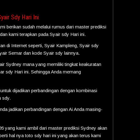
yair Sdy Hari Ini
mi berikan sudah melalui rumus dari master prediksi
 dan kami terapkan pada Syair sdy Hari ini.
n di Internet seperti, Syair Kampleng, Syair sdy
air Semar dan kode Syair sdy lainnya.
yair Sydney mana yang memiliki tingkat keakuratan
ar sdy Hari ini. Sehingga Anda memang
untuk dijadikan perbandingan dengan kombinasi
u sdy.
n Anda jadikan perbandingan dengan Ai Anda masing-
26 yang kami ambil dari master prediksi Sydney akan
erti hal nya toto sdy hari ini yang akan terus kami