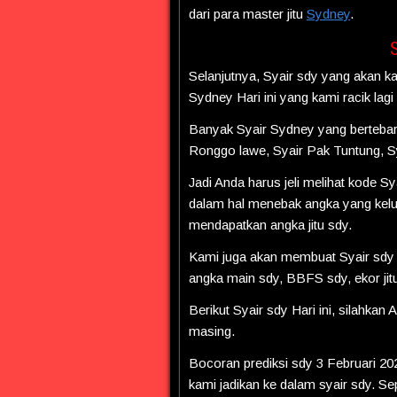
dari para master jitu
Sydney
.
S
Selanjutnya, Syair sdy yang akan ka
Sydney Hari ini yang kami racik lagi
Banyak Syair Sydney yang bertebara
Ronggo lawe, Syair Pak Tuntung, Sy
Jadi Anda harus jeli melihat kode S
dalam hal menebak angka yang kelu
mendapatkan angka jitu sdy.
Kami juga akan membuat Syair sdy 
angka main sdy, BBFS sdy, ekor jit
Berikut Syair sdy Hari ini, silahka
masing.
Bocoran prediksi sdy 3 Februari 20
kami jadikan ke dalam syair sdy. Sep