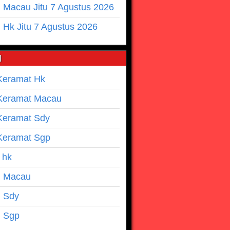
i Macau Jitu 7 Agustus 2026
i Hk Jitu 7 Agustus 2026
I
Keramat Hk
Keramat Macau
Keramat Sdy
Keramat Sgp
 hk
i Macau
i Sdy
i Sgp