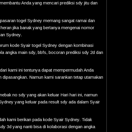
t membantu Anda yang mencari prediksi sdy jitu dan
lau pasaran togel Sydney memang sangat ramai dan
k heran jika banak yang bertanya mengenai nomor
aran Sydney.
forum kode Syair togel Sydney dengan kombinasi
ola angka main sdy, bbfs, bocoran prediksi sdy 2d dan
 dari kami ini tentunya dapat mempermudah Anda
n dipasangkan. Namun kami sarankan tetap utamakan
bak no sdy yang akan keluar Hari hari ini, namun
 Sydney yang keluar pada result sdy ada dalam Syair
udah kami berikan pada kode Syair Sydney. Tidak
sdy 3d yang nanti bisa di kolaborasi dengan angka