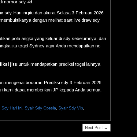
i nomor sdy 4d.
ir sdy Hari ini jitu dan akurat Selasa 3 Februari 2026
a membuktikanya dengan melihat saat live draw sdy
tikan pola angka yang keluar di sdy sebelumnya, dan
 angka jitu togel Sydney agar Anda mendapatkan no
iksi jitu
untuk mendapatkan prediksi togel lainnya
n mengenai bocoran Prediksi sdy 3 Februari 2026
 dari kami dapat memberikan JP kepada Anda semua.
,
Sdy Hari Ini
,
Syair Sdy Opesia
,
Syair Sdy Vip
,
Next Post →