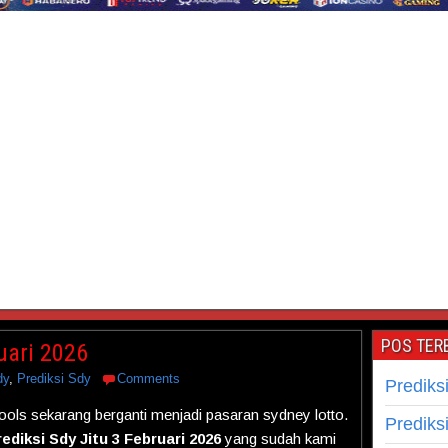
POS TER
uari 2026
dy
,
Prediksi Sdy
Comments
Prediks
ls sekarang berganti menjadi pasaran sydney lotto.
Prediks
rediksi Sdy Jitu 3 Februari 2026
yang sudah kami