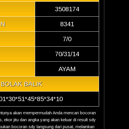
3508174
IN
8341
7/0
70/31/14
AYAM
 BOLAK BALIK
01*30*51*45*85*34*10
i tentunya akan mempermudah Anda mencari bocoran
, ekor jitu dan angka yang akan keluar di result sdy
 bukan bocoran sdy langsung dari pusat, melainkan