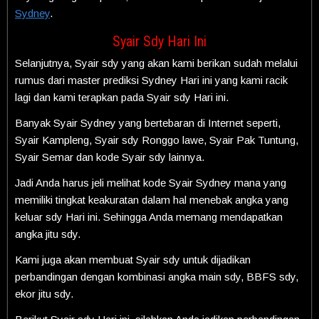
Sydney
.
Syair Sdy Hari Ini
Selanjutnya, Syair sdy yang akan kami berikan sudah melalui
rumus dari master prediksi Sydney Hari ini yang kami racik
lagi dan kami terapkan pada Syair sdy Hari ini.
Banyak Syair Sydney yang bertebaran di Internet seperti,
Syair Kampleng, Syair sdy Ronggo lawe, Syair Pak Tuntung,
Syair Semar dan kode Syair sdy lainnya.
Jadi Anda harus jeli melihat kode Syair Sydney mana yang
memiliki tingkat keakuratan dalam hal menebak angka yang
keluar sdy Hari ini. Sehingga Anda memang mendapatkan
angka jitu sdy.
Kami juga akan membuat Syair sdy untuk dijadikan
perbandingan dengan kombinasi angka main sdy, BBFS sdy,
ekor jitu sdy.