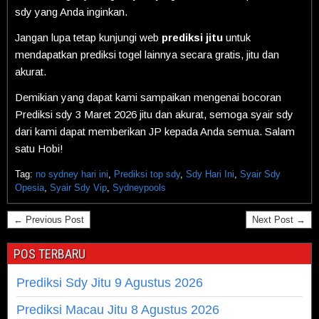
sdy yang Anda inginkan.
Jangan lupa tetap kunjungi web
prediksi jitu
untuk
mendapatkan prediksi togel lainnya secara gratis, jitu dan
akurat.
Demikian yang dapat kami sampaikan mengenai bocoran
Prediksi sdy 3 Maret 2026 jitu dan akurat, semoga syair sdy
dari kami dapat memberikan JP kepada Anda semua. Salam
satu Hobi!
Tag:
no sydney hari ini
,
Prediksi top sdy
,
Sdy Hari Ini
,
Syair Sdy
Opesia
,
Syair Sdy Vip
,
Sydneypools
← Previous Post
Next Post →
POS TERBARU
Prediksi Sdy Jitu 9 Agustus 2026
Prediksi Macau Jitu 8 Agustus 2026