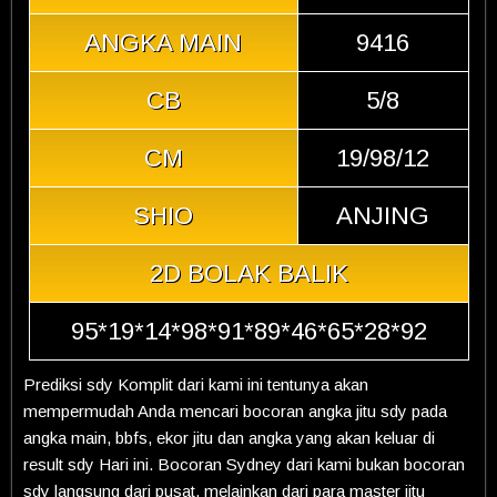
ANGKA MAIN
9416
CB
5/8
CM
19/98/12
SHIO
ANJING
2D BOLAK BALIK
95*19*14*98*91*89*46*65*28*92
Prediksi sdy Komplit dari kami ini tentunya akan
mempermudah Anda mencari bocoran angka jitu sdy pada
angka main, bbfs, ekor jitu dan angka yang akan keluar di
result sdy Hari ini. Bocoran Sydney dari kami bukan bocoran
sdy langsung dari pusat, melainkan dari para master jitu