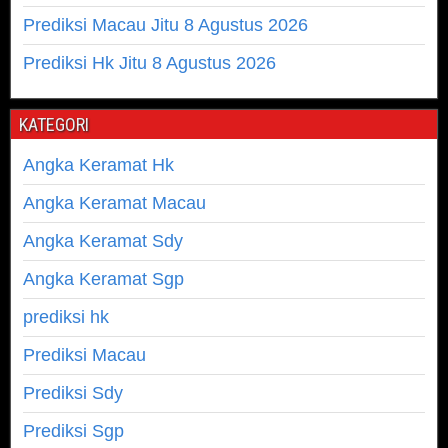
Prediksi Macau Jitu 8 Agustus 2026
Prediksi Hk Jitu 8 Agustus 2026
KATEGORI
Angka Keramat Hk
Angka Keramat Macau
Angka Keramat Sdy
Angka Keramat Sgp
prediksi hk
Prediksi Macau
Prediksi Sdy
Prediksi Sgp