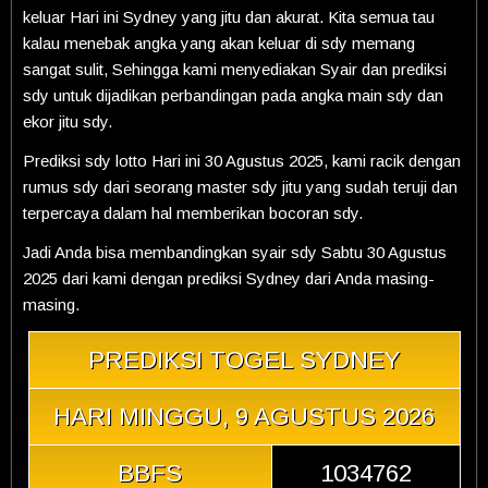
keluar Hari ini Sydney yang jitu dan akurat. Kita semua tau
kalau menebak angka yang akan keluar di sdy memang
sangat sulit, Sehingga kami menyediakan Syair dan prediksi
sdy untuk dijadikan perbandingan pada angka main sdy dan
ekor jitu sdy.
Prediksi sdy lotto Hari ini 30 Agustus 2025, kami racik dengan
rumus sdy dari seorang master sdy jitu yang sudah teruji dan
terpercaya dalam hal memberikan bocoran sdy.
Jadi Anda bisa membandingkan syair sdy Sabtu 30 Agustus
2025 dari kami dengan prediksi Sydney dari Anda masing-
masing.
PREDIKSI TOGEL SYDNEY
HARI MINGGU, 9 AGUSTUS 2026
BBFS
1034762