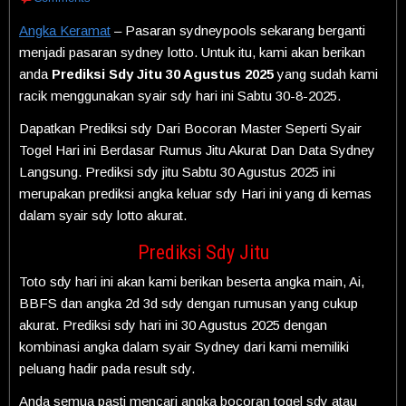
Angka Keramat
– Pasaran sydneypools sekarang berganti
menjadi pasaran sydney lotto. Untuk itu, kami akan berikan
anda
Prediksi Sdy Jitu 30 Agustus 2025
yang sudah kami
racik menggunakan syair sdy hari ini Sabtu 30-8-2025.
Dapatkan Prediksi sdy Dari Bocoran Master Seperti Syair
Togel Hari ini Berdasar Rumus Jitu Akurat Dan Data Sydney
Langsung. Prediksi sdy jitu Sabtu 30 Agustus 2025 ini
merupakan prediksi angka keluar sdy Hari ini yang di kemas
dalam syair sdy lotto akurat.
Prediksi Sdy Jitu
Toto sdy hari ini akan kami berikan beserta angka main, Ai,
BBFS dan angka 2d 3d sdy dengan rumusan yang cukup
akurat. Prediksi sdy hari ini 30 Agustus 2025 dengan
kombinasi angka dalam syair Sydney dari kami memiliki
peluang hadir pada result sdy.
Anda semua pasti mencari angka bocoran togel sdy atau