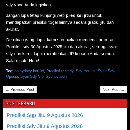
sdy yang Anda inginkan.
Jangan lupa tetap kunjungi web
prediksi jitu
untuk
mendapatkan prediksi togel lainnya secara gratis, jitu dan
akurat.
Demikian yang dapat kami sampaikan mengenai bocoran
Prediksi sdy 30 Agustus 2025 jitu dan akurat, semoga syair
sdy dari kami dapat memberikan JP kepada Anda semua.
Salam satu Hobi!
Tag:
no sydney hari ini
,
Prediksi top sdy
,
Sdy Hari Ini
,
Syair Sdy
Opesia
,
Syair Sdy Vip
,
Sydneypools
← Previous Post
Next Post →
POS TERBARU
Prediksi Sgp Jitu 9 Agustus 2026
Prediksi Sdy Jitu 9 Agustus 2026