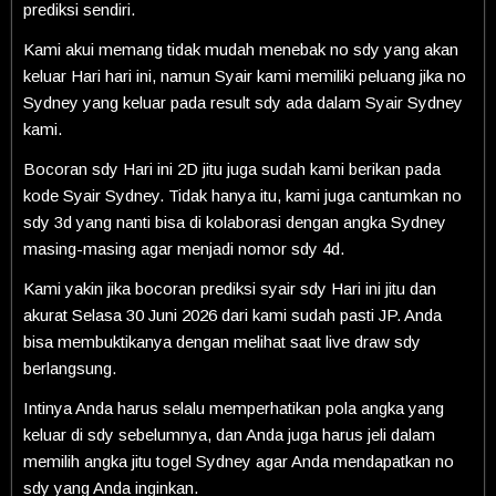
prediksi sendiri.
Kami akui memang tidak mudah menebak no sdy yang akan
keluar Hari hari ini, namun Syair kami memiliki peluang jika no
Sydney yang keluar pada result sdy ada dalam Syair Sydney
kami.
Bocoran sdy Hari ini 2D jitu juga sudah kami berikan pada
kode Syair Sydney. Tidak hanya itu, kami juga cantumkan no
sdy 3d yang nanti bisa di kolaborasi dengan angka Sydney
masing-masing agar menjadi nomor sdy 4d.
Kami yakin jika bocoran prediksi syair sdy Hari ini jitu dan
akurat Selasa 30 Juni 2026 dari kami sudah pasti JP. Anda
bisa membuktikanya dengan melihat saat live draw sdy
berlangsung.
Intinya Anda harus selalu memperhatikan pola angka yang
keluar di sdy sebelumnya, dan Anda juga harus jeli dalam
memilih angka jitu togel Sydney agar Anda mendapatkan no
sdy yang Anda inginkan.