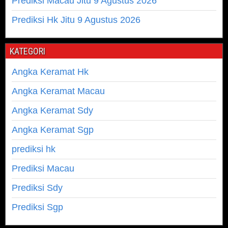
Prediksi Macau Jitu 9 Agustus 2026
Prediksi Hk Jitu 9 Agustus 2026
KATEGORI
Angka Keramat Hk
Angka Keramat Macau
Angka Keramat Sdy
Angka Keramat Sgp
prediksi hk
Prediksi Macau
Prediksi Sdy
Prediksi Sgp