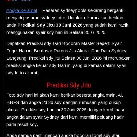
Angka Keramat
– Pasaran sydneypools sekarang berganti
menjadi pasaran sydney lotto. Untuk itu, kami akan berikan
anda
Prediksi Sdy Jitu 30 Juni 2026
yang sudah kami racik
menggunakan syair sdy hari ini Selasa 30-6-2026.
Dapatkan Prediksi sdy Dari Bocoran Master Seperti Syair
Togel Hari ini Berdasar Rumus Jitu Akurat Dan Data Sydney
Langsung. Prediksi sdy jitu Selasa 30 Juni 2026 ini merupakan
prediksi angka keluar sdy Hari ini yang di kemas dalam syair
sdy lotto akurat.
Prediksi Sdy Jitu
Toto sdy hari ini akan kami berikan beserta angka main, Ai,
BBFS dan angka 2d 3d sdy dengan rumusan yang cukup
akurat. Prediksi sdy hari ini 30 Juni 2026 dengan kombinasi
angka dalam syair Sydney dari kami memiliki peluang hadir
pada result sdy.
Anda semua pasti mencari angka bocoran togel sdy atau