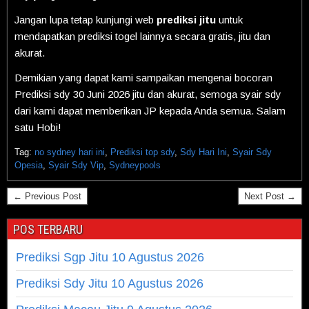
Jangan lupa tetap kunjungi web
prediksi jitu
untuk
mendapatkan prediksi togel lainnya secara gratis, jitu dan
akurat.
Demikian yang dapat kami sampaikan mengenai bocoran
Prediksi sdy 30 Juni 2026 jitu dan akurat, semoga syair sdy
dari kami dapat memberikan JP kepada Anda semua. Salam
satu Hobi!
Tag:
no sydney hari ini
,
Prediksi top sdy
,
Sdy Hari Ini
,
Syair Sdy
Opesia
,
Syair Sdy Vip
,
Sydneypools
← Previous Post
Next Post →
POS TERBARU
Prediksi Sgp Jitu 10 Agustus 2026
Prediksi Sdy Jitu 10 Agustus 2026