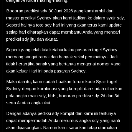
dengan Ai Anda masing-masing.
Bocoran prediksi sdy 30 Juni 2026 yang kami ambil dari
master prediksi Sydney akan kami jadikan ke dalam syair sdy.
Seperti hal nya toto sdy hari ini yang akan terus kami update
setiap hari diharapkan dapat membantu Anda yang mencari
prediksi sdy jitu dan akurat.
Seperti yang telah kita ketahui kalau pasaran togel Sydney
memang sangat ramai dan banyak sekal peminatnya. Jadi
tidak heran jika banak yang bertanya mengenai nomor yang
akan keluar Hari ini pada pasaran Sydney.
Maka dari itu, kami sudah buatkan forum kode Syair togel
Sydney dengan kombinasi yang komplit dan sudah diberikan
pola angka main sdy, bbfs, bocoran prediksi sdy 2d dan 3d
serta Ai atau angka ikut.
Dengan adanya pediksi sdy komplit dari kami ini tentunya
dapat mempermudah Anda merumus angka sdy yang nanti
akan dipasangkan. Namun kami sarankan tetap utamakan