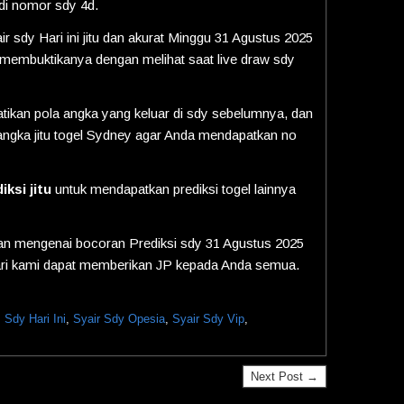
i nomor sdy 4d.
ir sdy Hari ini jitu dan akurat Minggu 31 Agustus 2025
a membuktikanya dengan melihat saat live draw sdy
tikan pola angka yang keluar di sdy sebelumnya, dan
 angka jitu togel Sydney agar Anda mendapatkan no
iksi jitu
untuk mendapatkan prediksi togel lainnya
an mengenai bocoran Prediksi sdy 31 Agustus 2025
 dari kami dapat memberikan JP kepada Anda semua.
,
Sdy Hari Ini
,
Syair Sdy Opesia
,
Syair Sdy Vip
,
Next Post →