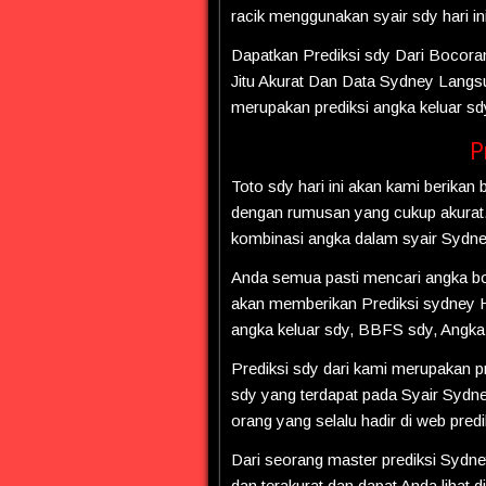
racik menggunakan syair sdy hari i
Dapatkan Prediksi sdy Dari Bocoran
Jitu Akurat Dan Data Sydney Langsun
merupakan prediksi angka keluar sdy
P
Toto sdy hari ini akan kami berika
dengan rumusan yang cukup akurat. 
kombinasi angka dalam syair Sydney 
Anda semua pasti mencari angka b
akan memberikan Prediksi sydney H
angka keluar sdy, BBFS sdy, Angka
Prediksi sdy dari kami merupakan p
sdy yang terdapat pada Syair Sydney
orang yang selalu hadir di web predi
Dari seorang master prediksi Sydney
dan terakurat dan dapat Anda lihat