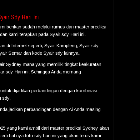
yair Sdy Hari Ini
mi berikan sudah melalui rumus dari master prediksi
 dan kami terapkan pada Syair sdy Hari ini.
n di Internet seperti, Syair Kampleng, Syair sdy
air Semar dan kode Syair sdy lainnya.
yair Sydney mana yang memiliki tingkat keakuratan
ar sdy Hari ini. Sehingga Anda memang
untuk dijadikan perbandingan dengan kombinasi
u sdy.
n Anda jadikan perbandingan dengan Ai Anda masing-
25 yang kami ambil dari master prediksi Sydney akan
erti hal nya toto sdy hari ini yang akan terus kami