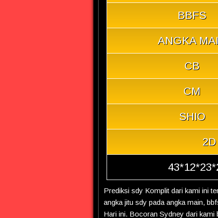
BBFS
ANGKA MA
CB
CM
SHIO
2D
43*12*23*
Prediksi sdy Komplit dari kami in
angka jitu sdy pada angka main, bbfs
Hari ini. Bocoran Sydney dari kami