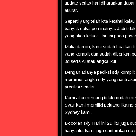
update setiap hari diharapkan dapa
akurat.
Seperti yang telah kita ketahui ka
banyak sekal peminatnya. Jadi tida
yang akan keluar Hari ini pada pas
Maka dari itu, kami sudah buatkan 
yang komplit dan sudah diberikan p
3d serta Ai atau angka ikut.
Dengan adanya pediksi sdy komplit
merumus angka sdy yang nanti aka
prediksi sendiri.
Kami akui memang tidak mudah mene
Syair kami memiliki peluang jika no
Sydney kami.
Bocoran sdy Hari ini 2D jitu juga s
hanya itu, kami juga cantumkan no 