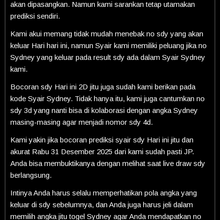
akan dipasangkan. Namun kami sarankan tetap utamakan
prediksi sendiri.
Kami akui memang tidak mudah menebak no sdy yang akan
keluar Hari hari ini, namun Syair kami memiliki peluang jika no
Sydney yang keluar pada result sdy ada dalam Syair Sydney
kami.
Bocoran sdy Hari ini 2D jitu juga sudah kami berikan pada
kode Syair Sydney. Tidak hanya itu, kami juga cantumkan no
sdy 3d yang nanti bisa di kolaborasi dengan angka Sydney
masing-masing agar menjadi nomor sdy 4d.
Kami yakin jika bocoran prediksi syair sdy Hari ini jitu dan
akurat Rabu 31 Desember 2025 dari kami sudah pasti JP.
Anda bisa membuktikanya dengan melihat saat live draw sdy
berlangsung.
Intinya Anda harus selalu memperhatikan pola angka yang
keluar di sdy sebelumnya, dan Anda juga harus jeli dalam
memilih angka jitu togel Sydney agar Anda mendapatkan no