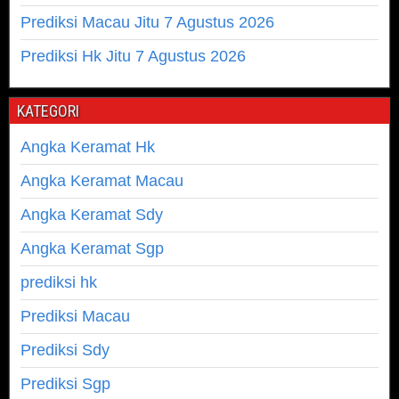
Prediksi Macau Jitu 7 Agustus 2026
Prediksi Hk Jitu 7 Agustus 2026
KATEGORI
Angka Keramat Hk
Angka Keramat Macau
Angka Keramat Sdy
Angka Keramat Sgp
prediksi hk
Prediksi Macau
Prediksi Sdy
Prediksi Sgp