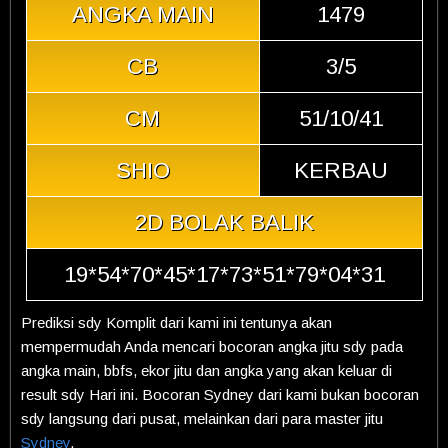
ANGKA MAIN
1479
CB
3/5
CM
51/10/41
SHIO
KERBAU
2D BOLAK BALIK
19*54*70*45*17*73*51*79*04*31
Prediksi sdy Komplit dari kami ini tentunya akan
mempermudah Anda mencari bocoran angka jitu sdy pada
angka main, bbfs, ekor jitu dan angka yang akan keluar di
result sdy Hari ini. Bocoran Sydney dari kami bukan bocoran
sdy langsung dari pusat, melainkan dari para master jitu
Sydney
.