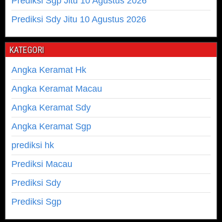
Prediksi Sgp Jitu 10 Agustus 2026
Prediksi Sdy Jitu 10 Agustus 2026
KATEGORI
Angka Keramat Hk
Angka Keramat Macau
Angka Keramat Sdy
Angka Keramat Sgp
prediksi hk
Prediksi Macau
Prediksi Sdy
Prediksi Sgp