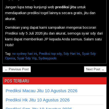
Jangan lupa tetap kunjungi web
prediksi jitu
untuk
mendapatkan prediksi togel lainnya secara gratis, jitu dan
akurat.
Demikian yang dapat kami sampaikan mengenai bocoran
Prediksi sdy 5 Juli 2026 jitu dan akurat, semoga syair sdy dari
kami dapat memberikan JP kepada Anda semua. Salam satu
Hobi!
Tag:
no sydney hari ini
,
Prediksi top sdy
,
Sdy Hari Ini
,
Syair Sdy
Opesia
,
Syair Sdy Vip
,
Sydneypools
← Previous Post
Next Post →
POS TERBARU
Prediksi Macau Jitu 10 Agustus 2026
Prediksi Hk Jitu 10 Agustus 2026