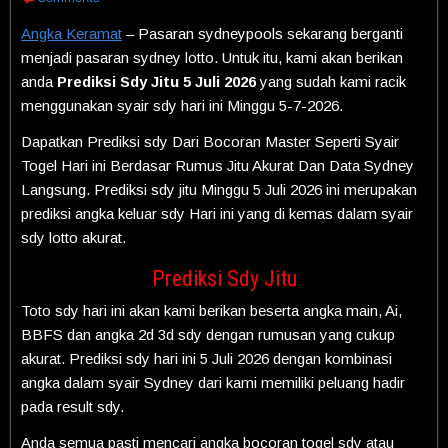
Angka Keramat
– Pasaran sydneypools sekarang berganti
menjadi pasaran sydney lotto. Untuk itu, kami akan berikan
anda
Prediksi Sdy Jitu 5 Juli 2026
yang sudah kami racik
menggunakan syair sdy hari ini Minggu 5-7-2026.
Dapatkan Prediksi sdy Dari Bocoran Master Seperti Syair
Togel Hari ini Berdasar Rumus Jitu Akurat Dan Data Sydney
Langsung. Prediksi sdy jitu Minggu 5 Juli 2026 ini merupakan
prediksi angka keluar sdy Hari ini yang di kemas dalam syair
sdy lotto akurat.
Prediksi Sdy Jitu
Toto sdy hari ini akan kami berikan beserta angka main, Ai,
BBFS dan angka 2d 3d sdy dengan rumusan yang cukup
akurat. Prediksi sdy hari ini 5 Juli 2026 dengan kombinasi
angka dalam syair Sydney dari kami memiliki peluang hadir
pada result sdy.
Anda semua pasti mencari angka bocoran togel sdy atau