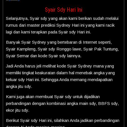
Syair Sdy Hari Ini
Selanjutnya, Syair sdy yang akan kami berikan sudah melalui
rumus dari master prediksi Sydney Hari ini yang kami racik
lagi dan kami terapkan pada Syair sdy Hari ini.
Banyak Syair Sydney yang bertebaran di Internet seperti,
Syair Kampleng, Syair sdy Ronggo lawe, Syair Pak Tuntung,
Syair Semar dan kode Syair sdy lainnya.
Jadi Anda harus jeli melihat kode Syair Sydney mana yang
memiliki tingkat keakuratan dalam hal menebak angka yang
keluar sdy Hari ini. Sehingga Anda memang mendapatkan
angka jitu sdy.
Kami juga akan membuat Syair sdy untuk dijadikan
perbandingan dengan kombinasi angka main sdy, BBFS sdy,
ekor jitu sdy.
Berikut Syair sdy Hari ini, silahkan Anda jadikan perbandingan