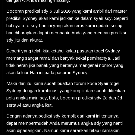
dengan Ai Anda masing-masing.
Bocoran prediksi sdy 5 Juli 2026 yang kami ambil dari master
prediksi Sydney akan kami jadikan ke dalam syair sdy. Seperti
hal nya toto sdy hari ini yang akan terus kami update setiap
hari diharapkan dapat membantu Anda yang mencari prediksi
sdy jitu dan akurat.
Seperti yang telah kita ketahui kalau pasaran togel Sydney
memang sangat ramai dan banyak sekal peminatnya. Jadi
tidak heran jika banak yang bertanya mengenai nomor yang
akan keluar Hari ini pada pasaran Sydney.
Maka dari itu, kami sudah buatkan forum kode Syair togel
Sydney dengan kombinasi yang komplit dan sudah diberikan
pola angka main sdy, bbfs, bocoran prediksi sdy 2d dan 3d
serta Ai atau angka ikut.
Dengan adanya pediksi sdy komplit dari kami ini tentunya
dapat mempermudah Anda merumus angka sdy yang nanti
akan dipasangkan. Namun kami sarankan tetap utamakan