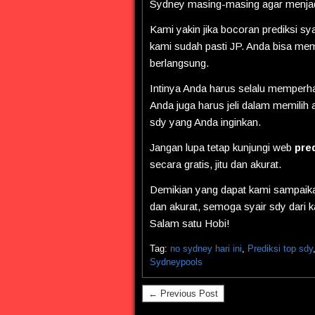
Sydney masing-masing agar menjad
Kami yakin jika bocoran prediksi sya
kami sudah pasti JP. Anda bisa mem
berlangsung.
Intinya Anda harus selalu memperha
Anda juga harus jeli dalam memilih
sdy yang Anda inginkan.
Jangan lupa tetap kunjungi web
pred
secara gratis, jitu dan akurat.
Demikian yang dapat kami sampaika
dan akurat, semoga syair sdy dari
Salam satu Hobi!
Tag:
no sydney hari ini
,
Prediksi top sdy
Sydneypools
← Previous Post