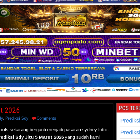
POS TER
et 2026
dy
,
Prediksi Sdy
Comments
Prediks
ls sekarang berganti menjadi pasaran sydney lotto.
Prediks
rediksi Sdy Jitu 5 Maret 2026
yang sudah kami