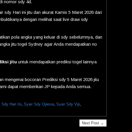
i nomor sdy 4d.
ir sdy Hari ini jitu dan akurat Kamis 5 Maret 2026 dari
buktikanya dengan melihat saat live draw sdy
tikan pola angka yang keluar di sdy sebelumnya, dan
 angka jitu togel Sydney agar Anda mendapatkan no
iksi jitu
untuk mendapatkan prediksi togel lainnya
n mengenai bocoran Prediksi sdy 5 Maret 2026 jitu
 kami dapat memberikan JP kepada Anda semua.
,
Sdy Hari Ini
,
Syair Sdy Opesia
,
Syair Sdy Vip
,
Next Post →