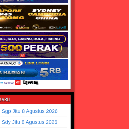
BARU
i Sgp Jitu 8 Agustus 2026
i Sdy Jitu 8 Agustus 2026