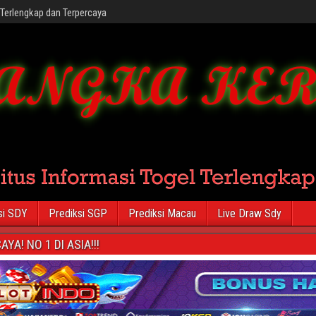
 Terlengkap dan Terpercaya
si SDY
Prediksi SGP
Prediksi Macau
Live Draw Sdy
A! NO 1 DI ASIA!!!