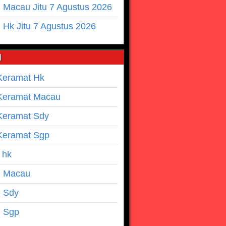
i Macau Jitu 7 Agustus 2026
i Hk Jitu 7 Agustus 2026
I
Keramat Hk
Keramat Macau
Keramat Sdy
Keramat Sgp
 hk
i Macau
i Sdy
i Sgp