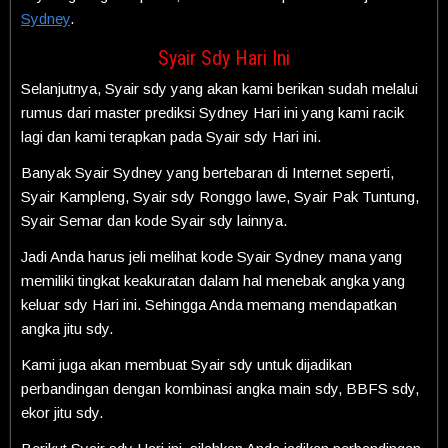
Sydney
.
Syair Sdy Hari Ini
Selanjutnya, Syair sdy yang akan kami berikan sudah melalui
rumus dari master prediksi Sydney Hari ini yang kami racik
lagi dan kami terapkan pada Syair sdy Hari ini.
Banyak Syair Sydney yang bertebaran di Internet seperti,
Syair Kampleng, Syair sdy Ronggo lawe, Syair Pak Tuntung,
Syair Semar dan kode Syair sdy lainnya.
Jadi Anda harus jeli melihat kode Syair Sydney mana yang
memiliki tingkat keakuratan dalam hal menebak angka yang
keluar sdy Hari ini. Sehingga Anda memang mendapatkan
angka jitu sdy.
Kami juga akan membuat Syair sdy untuk dijadikan
perbandingan dengan kombinasi angka main sdy, BBFS sdy,
ekor jitu sdy.