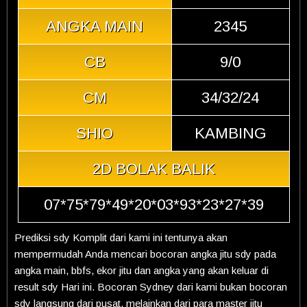
ANGKA MAIN
2345
CB
9/0
CM
34/32/24
SHIO
KAMBING
2D BOLAK BALIK
07*75*79*49*20*03*93*23*27*39
Prediksi sdy Komplit dari kami ini tentunya akan
mempermudah Anda mencari bocoran angka jitu sdy pada
angka main, bbfs, ekor jitu dan angka yang akan keluar di
result sdy Hari ini. Bocoran Sydney dari kami bukan bocoran
sdy langsung dari pusat, melainkan dari para master jitu