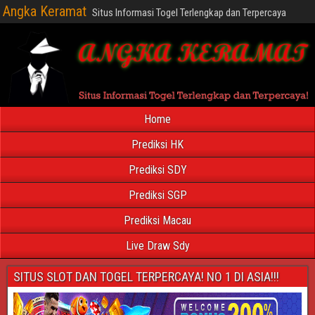
Angka Keramat
Situs Informasi Togel Terlengkap dan Terpercaya
Home
Prediksi HK
Prediksi SDY
Prediksi SGP
Prediksi Macau
Live Draw Sdy
SITUS SLOT DAN TOGEL TERPERCAYA! NO 1 DI ASIA!!!