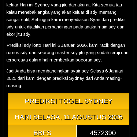
keluar Hari ini Sydney yang jitu dan akurat. Kita semua tau
kalau menebak angka yang akan keluar di sdy memang
sangat sulit, Sehingga kami menyediakan Syair dan prediksi
sdy untuk dijadikan perbandingan pada angka main sdy dan
ekor jitu sdy.
Prediksi sdy lotto Hari ini 6 Januari 2026, kami racik dengan
rumus sdy dari seorang master sdy jitu yang sudah teruji dan
terpercaya dalam hal memberikan bocoran sdy.
Jadi Anda bisa membandingkan syair sdy Selasa 6 Januari
2026 dari kami dengan prediksi Sydney dari Anda masing-
masing.
PREDIKSI TOGEL SYDNEY
HARI SELASA, 11 AGUSTUS 2026
BBFS
4572390