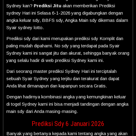
Sydney kan?
Prediksi Jitu
akan memberikan Prediksi
sydney Hari ini Selasa 6-1-2026 yang digabungkan dengan
angka keluar sdy, BBFS sdy, Angka Main sdy dikemas dalam
Syair sydney lotto.
Prediksi sdy dari kami merupakan prediksi sdy Komplit dan
paling mudah dipahami. No sdy yang terdapat pada Syair
Sydney kami ini sangat jitu dan akurat, sehingga banyak orang
yang selalu hadir di web prediksi Sydney kami ini.
Dari seorang master prediksi Sydney Hari ini terciptalah
sebuah Syair Sydney yang terjitu dan terakurat dan dapat
Anda lihat dimanapun dan kapanpun secara Gratis.
Dengan hadirnya kombinasi angka yang kemungkinan keluar
di togel Sydney kami ini bisa menjadi tandingan dengan angka
main sdy dari Anda masing-masing.
Prediksi Sdy 6 Januari 2026
Banyak yang bertanya kepada kami tentang angka yang akan