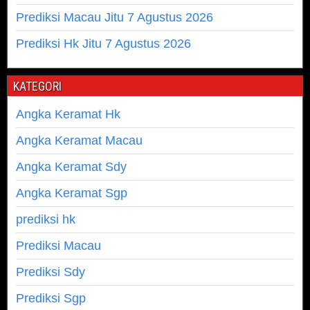
Prediksi Macau Jitu 7 Agustus 2026
Prediksi Hk Jitu 7 Agustus 2026
KATEGORI
Angka Keramat Hk
Angka Keramat Macau
Angka Keramat Sdy
Angka Keramat Sgp
prediksi hk
Prediksi Macau
Prediksi Sdy
Prediksi Sgp