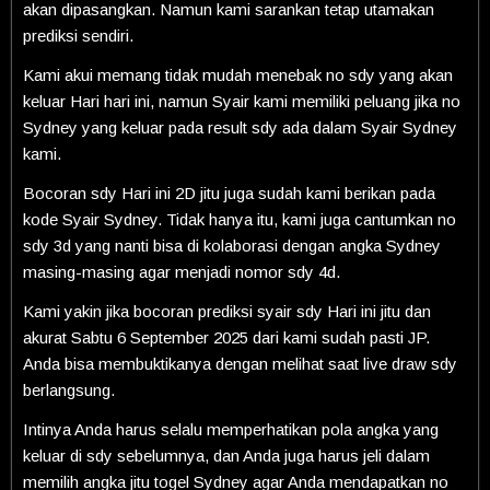
akan dipasangkan. Namun kami sarankan tetap utamakan
prediksi sendiri.
Kami akui memang tidak mudah menebak no sdy yang akan
keluar Hari hari ini, namun Syair kami memiliki peluang jika no
Sydney yang keluar pada result sdy ada dalam Syair Sydney
kami.
Bocoran sdy Hari ini 2D jitu juga sudah kami berikan pada
kode Syair Sydney. Tidak hanya itu, kami juga cantumkan no
sdy 3d yang nanti bisa di kolaborasi dengan angka Sydney
masing-masing agar menjadi nomor sdy 4d.
Kami yakin jika bocoran prediksi syair sdy Hari ini jitu dan
akurat Sabtu 6 September 2025 dari kami sudah pasti JP.
Anda bisa membuktikanya dengan melihat saat live draw sdy
berlangsung.
Intinya Anda harus selalu memperhatikan pola angka yang
keluar di sdy sebelumnya, dan Anda juga harus jeli dalam
memilih angka jitu togel Sydney agar Anda mendapatkan no