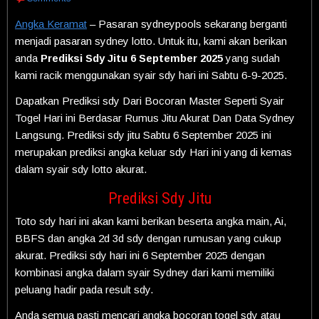
Angka Keramat
– Pasaran sydneypools sekarang berganti
menjadi pasaran sydney lotto. Untuk itu, kami akan berikan
anda
Prediksi Sdy Jitu 6 September 2025
yang sudah
kami racik menggunakan syair sdy hari ini Sabtu 6-9-2025.
Dapatkan Prediksi sdy Dari Bocoran Master Seperti Syair
Togel Hari ini Berdasar Rumus Jitu Akurat Dan Data Sydney
Langsung. Prediksi sdy jitu Sabtu 6 September 2025 ini
merupakan prediksi angka keluar sdy Hari ini yang di kemas
dalam syair sdy lotto akurat.
Prediksi Sdy Jitu
Toto sdy hari ini akan kami berikan beserta angka main, Ai,
BBFS dan angka 2d 3d sdy dengan rumusan yang cukup
akurat. Prediksi sdy hari ini 6 September 2025 dengan
kombinasi angka dalam syair Sydney dari kami memiliki
peluang hadir pada result sdy.
Anda semua pasti mencari angka bocoran togel sdy atau