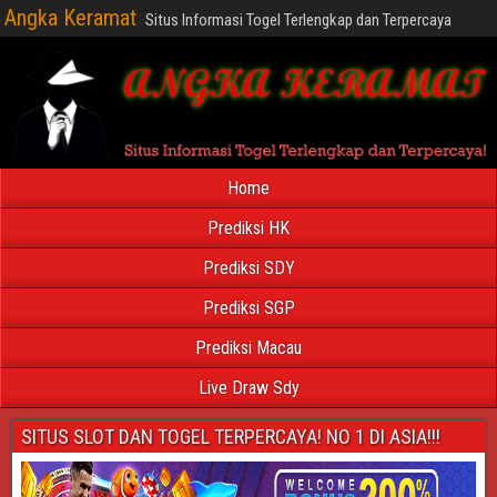
Angka Keramat
Situs Informasi Togel Terlengkap dan Terpercaya
Home
Prediksi HK
Prediksi SDY
Prediksi SGP
Prediksi Macau
Live Draw Sdy
SITUS SLOT DAN TOGEL TERPERCAYA! NO 1 DI ASIA!!!