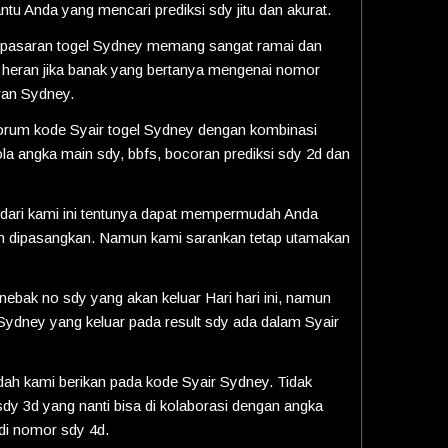
tu Anda yang mencari prediksi sdy jitu dan akurat.
lau pasaran togel Sydney memang sangat ramai dan
k heran jika banak yang bertanya mengenai nomor
aran Sydney.
forum kode Syair togel Sydney dengan kombinasi
ola angka main sdy, bbfs, bocoran prediksi sdy 2d dan
 dari kami ini tentunya dapat mempermudah Anda
n dipasangkan. Namun kami sarankan tetap utamakan
bak no sdy yang akan keluar Hari hari ini, namun
 Sydney yang keluar pada result sdy ada dalam Syair
udah kami berikan pada kode Syair Sydney. Tidak
sdy 3d yang nanti bisa di kolaborasi dengan angka
i nomor sdy 4d.