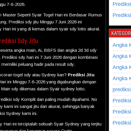
Prediks
ggu 7-6-2026.
 Master Seperti Syair Togel Hari ini Berdasar Rumus
Prediks
g. Prediksi sdy jitu Minggu 7 Juni 2026 ini
 Hari ini yang di kemas dalam syair sdy lotto akurat.
KATEGOR
rediksi Sdy Jitu
Angka 
n beserta angka main, Ai, BBFS dan angka 2d 3d sdy
Angka 
Prediksi sdy hari ini 7 Juni 2026 dengan kombinasi
memiliki peluang hadir pada result sdy.
Angka 
ocoran togel sdy atau Sydney kan?
Prediksi Jitu
Angka 
ari ini Minggu 7-6-2026 yang digabungkan dengan
 Main sdy dikemas dalam Syair sydney lotto.
prediksi
rediksi sdy Komplit dan paling mudah dipahami. No
Prediks
 kami ini sangat jitu dan akurat, sehingga banyak
Prediks
ksi Sydney kami ini.
Prediks
 Hari ini terciptalah sebuah Syair Sydney yang terjitu
 dimanapun dan kapanpun secara Gratis.