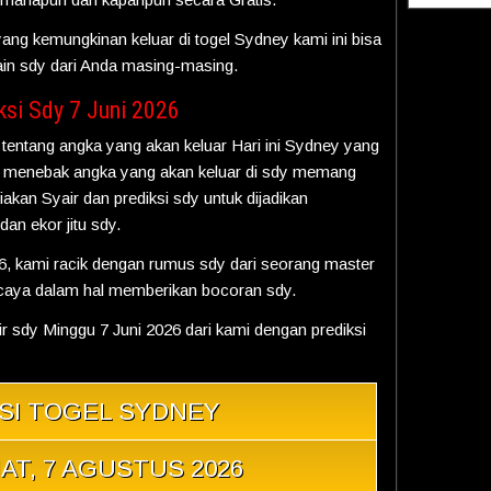
ng kemungkinan keluar di togel Sydney kami ini bisa
in sdy dari Anda masing-masing.
ksi Sdy 7 Juni 2026
tentang angka yang akan keluar Hari ini Sydney yang
lau menebak angka yang akan keluar di sdy memang
akan Syair dan prediksi sdy untuk dijadikan
an ekor jitu sdy.
2026, kami racik dengan rumus sdy dari seorang master
percaya dalam hal memberikan bocoran sdy.
 sdy Minggu 7 Juni 2026 dari kami dengan prediksi
SI TOGEL SYDNEY
AT, 7 AGUSTUS 2026