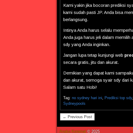
Kami yakin jika bocoran prediksi syai
kami sudah pasti JP. Anda bisa mem
berlangsung.
Intinya Anda harus selalu memperha
Anda juga harus jeli dalam memilih
sdy yang Anda inginkan.
Jangan lupa tetap kunjungi web
pred
secara gratis, jitu dan akurat.
Demikian yang dapat kami sampaikan
dan akurat, semoga syair sdy dari
Salam satu Hobi!
Tag:
no sydney hari ini
,
Prediksi top sdy
Sydneypools
← Previous Post
Angka Keramat
© 2025