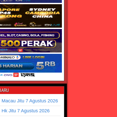
BARU
i Macau Jitu 7 Agustus 2026
i Hk Jitu 7 Agustus 2026