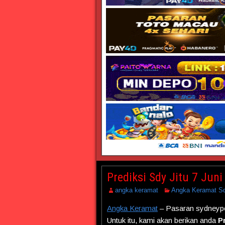
Prediksi Sdy Jitu 7 Jun
angka keramat
Angka Keramat S
Angka Keramat
– Pasaran sydneypoo
Untuk itu, kami akan berikan anda
P