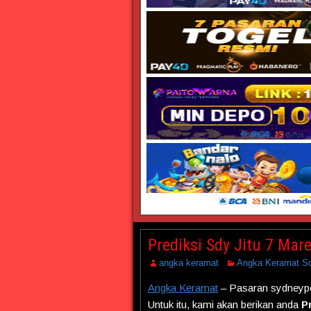
Prediksi Sdy Jitu 7 Mar
angka keramat
Angka Keramat S
Angka Keramat
– Pasaran sydneypoo
Untuk itu, kami akan berikan anda
P