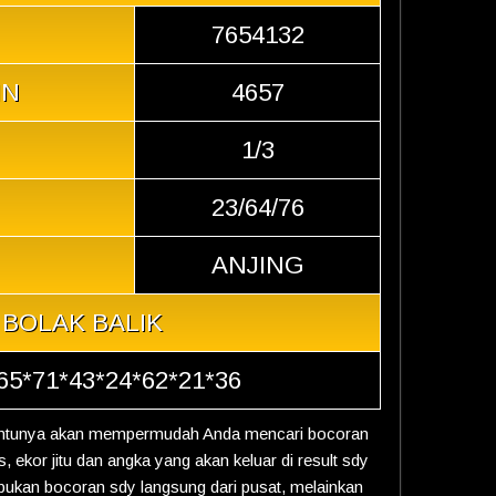
7654132
IN
4657
1/3
23/64/76
ANJING
 BOLAK BALIK
65*71*43*24*62*21*36
i tentunya akan mempermudah Anda mencari bocoran
, ekor jitu dan angka yang akan keluar di result sdy
 bukan bocoran sdy langsung dari pusat, melainkan