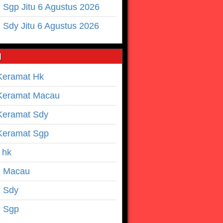
i Sgp Jitu 6 Agustus 2026
i Sdy Jitu 6 Agustus 2026
I
Keramat Hk
Keramat Macau
Keramat Sdy
Keramat Sgp
 hk
i Macau
i Sdy
i Sgp