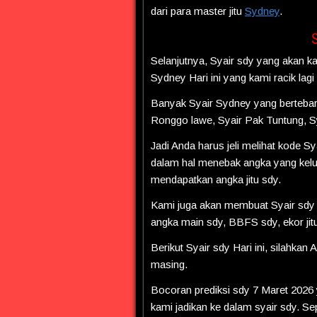
dari para master jitu
Sydney
.
S
Selanjutnya, Syair sdy yang akan ka
Sydney Hari ini yang kami racik lagi
Banyak Syair Sydney yang bertebara
Ronggo lawe, Syair Pak Tuntung, Sy
Jadi Anda harus jeli melihat kode S
dalam hal menebak angka yang kelu
mendapatkan angka jitu sdy.
Kami juga akan membuat Syair sdy 
angka main sdy, BBFS sdy, ekor jit
Berikut Syair sdy Hari ini, silahka
masing.
Bocoran prediksi sdy 7 Maret 2026 
kami jadikan ke dalam syair sdy. Sep