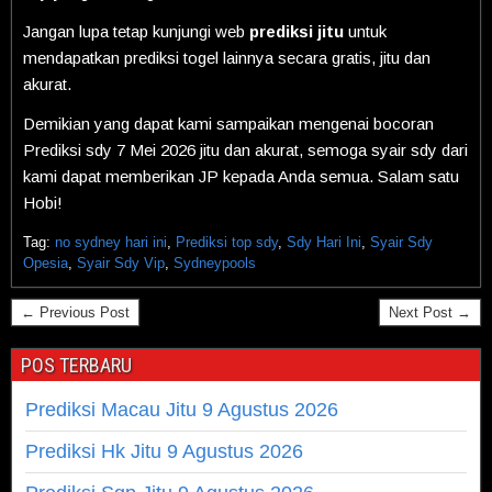
Jangan lupa tetap kunjungi web
prediksi jitu
untuk
mendapatkan prediksi togel lainnya secara gratis, jitu dan
akurat.
Demikian yang dapat kami sampaikan mengenai bocoran
Prediksi sdy 7 Mei 2026 jitu dan akurat, semoga syair sdy dari
kami dapat memberikan JP kepada Anda semua. Salam satu
Hobi!
Tag:
no sydney hari ini
,
Prediksi top sdy
,
Sdy Hari Ini
,
Syair Sdy
Opesia
,
Syair Sdy Vip
,
Sydneypools
← Previous Post
Next Post →
POS TERBARU
Prediksi Macau Jitu 9 Agustus 2026
Prediksi Hk Jitu 9 Agustus 2026