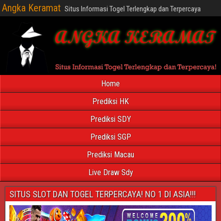
Angka Keramat
Situs Informasi Togel Terlengkap dan Terpercaya
Home
Prediksi HK
Prediksi SDY
Prediksi SGP
Prediksi Macau
Live Draw Sdy
SITUS SLOT DAN TOGEL TERPERCAYA! NO 1 DI ASIA!!!