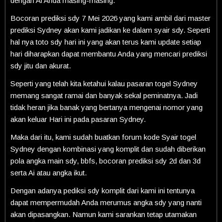
dengan Ai Anda masing-masing.
Bocoran prediksi sdy 7 Mei 2026 yang kami ambil dari master
prediksi Sydney akan kami jadikan ke dalam syair sdy. Seperti
hal nya toto sdy hari ini yang akan terus kami update setiap
hari diharapkan dapat membantu Anda yang mencari prediksi
sdy jitu dan akurat.
Seperti yang telah kita ketahui kalau pasaran togel Sydney
memang sangat ramai dan banyak sekal peminatnya. Jadi
tidak heran jika banak yang bertanya mengenai nomor yang
akan keluar Hari ini pada pasaran Sydney.
Maka dari itu, kami sudah buatkan forum kode Syair togel
Sydney dengan kombinasi yang komplit dan sudah diberikan
pola angka main sdy, bbfs, bocoran prediksi sdy 2d dan 3d
serta Ai atau angka ikut.
Dengan adanya pediksi sdy komplit dari kami ini tentunya
dapat mempermudah Anda merumus angka sdy yang nanti
akan dipasangkan. Namun kami sarankan tetap utamakan