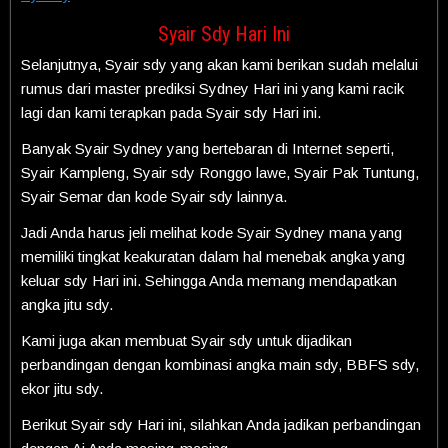
Syair Sdy Hari Ini
Selanjutnya, Syair sdy yang akan kami berikan sudah melalui
rumus dari master prediksi Sydney Hari ini yang kami racik
lagi dan kami terapkan pada Syair sdy Hari ini.
Banyak Syair Sydney yang bertebaran di Internet seperti,
Syair Kampleng, Syair sdy Ronggo lawe, Syair Pak Tuntung,
Syair Semar dan kode Syair sdy lainnya.
Jadi Anda harus jeli melihat kode Syair Sydney mana yang
memiliki tingkat keakuratan dalam hal menebak angka yang
keluar sdy Hari ini. Sehingga Anda memang mendapatkan
angka jitu sdy.
Kami juga akan membuat Syair sdy untuk dijadikan
perbandingan dengan kombinasi angka main sdy, BBFS sdy,
ekor jitu sdy.
Berikut Syair sdy Hari ini, silahkan Anda jadikan perbandingan