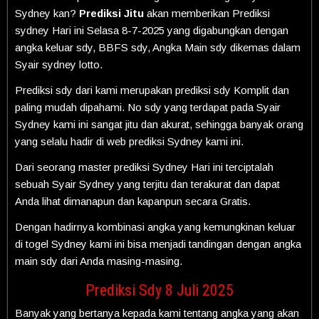
Sydney kan?
Prediksi Jitu
akan memberikan Prediksi
sydney Hari ini Selasa 8-7-2025 yang digabungkan dengan
angka keluar sdy, BBFS sdy, Angka Main sdy dikemas dalam
Syair sydney lotto.
Prediksi sdy dari kami merupakan prediksi sdy Komplit dan
paling mudah dipahami. No sdy yang terdapat pada Syair
Sydney kami ini sangat jitu dan akurat, sehingga banyak orang
yang selalu hadir di web prediksi Sydney kami ini.
Dari seorang master prediksi Sydney Hari ini terciptalah
sebuah Syair Sydney yang terjitu dan terakurat dan dapat
Anda lihat dimanapun dan kapanpun secara Gratis.
Dengan hadirnya kombinasi angka yang kemungkinan keluar
di togel Sydney kami ini bisa menjadi tandingan dengan angka
main sdy dari Anda masing-masing.
Prediksi Sdy 8 Juli 2025
Banyak yang bertanya kepada kami tentang angka yang akan