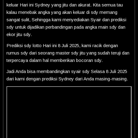
keluar Hari ini Sydney yang jitu dan akurat. Kita semua tau
kalau menebak angka yang akan keluar di sdy memang
sangat sulit, Sehingga kami menyediakan Syair dan prediksi
sdy untuk dijadikan perbandingan pada angka main sdy dan
ekor jitu sdy.
Prediksi sdy lotto Hari ini 8 Juli 2025, kami racik dengan
rumus sdy dari seorang master sdy jitu yang sudah teruji dan
terpercaya dalam hal memberikan bocoran sdy.
Jadi Anda bisa membandingkan syair sdy Selasa 8 Juli 2025
dari kami dengan prediksi Sydney dari Anda masing-masing.