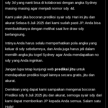
sdy 3d yang nanti bisa di kolaborasi dengan angka Sydney
masing-masing agar menjadi nomor sdy 4d.
Kami yakin jika bocoran prediksi syair sdy Hari ini jitu dan
akurat Selasa 8 Juli 2025 dari kami sudah pasti JP. Anda bisa
membuktikanya dengan melihat saat live draw sdy
berlangsung.
Intinya Anda harus selalu memperhatikan pola angka yang
keluar di sdy sebelumnya, dan Anda juga harus jeli dalam
memilih angka jitu togel Sydney agar Anda mendapatkan no
sdy yang Anda inginkan.
Jangan lupa tetap kunjungi web
prediksi jitu
untuk
mendapatkan prediksi togel lainnya secara gratis, jitu dan
akurat.
Demikian yang dapat kami sampaikan mengenai bocoran
Prediksi sdy 8 Juli 2025 jitu dan akurat, semoga syair sdy dari
kami dapat memberikan JP kepada Anda semua. Salam satu
Hobi!