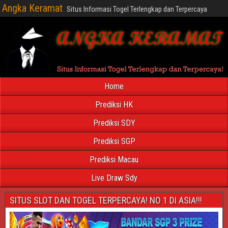
Angka Keramat
Situs Informasi Togel Terlengkap dan Terpercaya
Home
Prediksi HK
Prediksi SDY
Prediksi SGP
Prediksi Macau
Live Draw Sdy
SITUS SLOT DAN TOGEL TERPERCAYA! NO 1 DI ASIA!!!