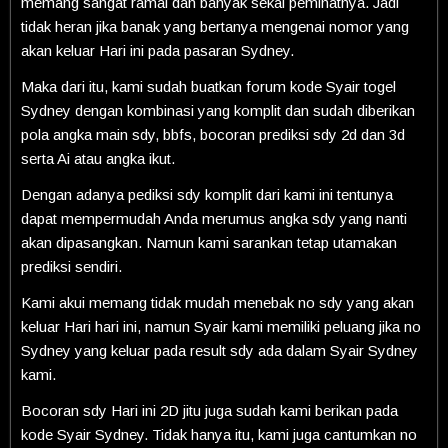
memang sangat ramai dan banyak sekal peminatnya. Jadi
tidak heran jika banak yang bertanya mengenai nomor yang
akan keluar Hari ini pada pasaran Sydney.
Maka dari itu, kami sudah buatkan forum kode Syair togel
Sydney dengan kombinasi yang komplit dan sudah diberikan
pola angka main sdy, bbfs, bocoran prediksi sdy 2d dan 3d
serta Ai atau angka ikut.
Dengan adanya pediksi sdy komplit dari kami ini tentunya
dapat mempermudah Anda merumus angka sdy yang nanti
akan dipasangkan. Namun kami sarankan tetap utamakan
prediksi sendiri.
Kami akui memang tidak mudah menebak no sdy yang akan
keluar Hari hari ini, namun Syair kami memiliki peluang jika no
Sydney yang keluar pada result sdy ada dalam Syair Sydney
kami.
Bocoran sdy Hari ini 2D jitu juga sudah kami berikan pada
kode Syair Sydney. Tidak hanya itu, kami juga cantumkan no