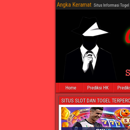
Angka Keramat
Situs Informasi Togel
Home
Prediksi HK
Predik
SITUS SLOT DAN TOGEL TERPERCAY