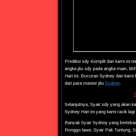
Prediksi sdy Komplit dari kami in
angka jitu sdy pada angka main, bbfs
Hari ini. Bocoran Sydney dari kami
dari para master jitu
Sydney
.
S
Selanjutnya, Syair sdy yang akan ka
Sydney Hari ini yang kami racik lagi
Banyak Syair Sydney yang bertebara
Ronggo lawe, Syair Pak Tuntung, Sy