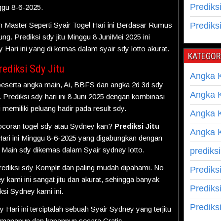
Prediks
ggu 8-6-2025.
 Master Seperti Syair Togel Hari ini Berdasar Rumus
Prediks
g. Prediksi sdy jitu Minggu 8 JuniMei 2025 ini
 Hari ini yang di kemas dalam syair sdy lotto akurat.
KATEGOR
rediksi Sdy Jitu
Angka 
n beserta angka main, Ai, BBFS dan angka 2d 3d sdy
Angka 
Prediksi sdy hari ini 8 Juni 2025 dengan kombinasi
memiliki peluang hadir pada result sdy.
Angka 
ocoran togel sdy atau Sydney kan?
Prediksi Jitu
Angka 
ari ini Minggu 8-6-2025 yang digabungkan dengan
 Main sdy dikemas dalam Syair sydney lotto.
prediksi
rediksi sdy Komplit dan paling mudah dipahami. No
Prediks
 kami ini sangat jitu dan akurat, sehingga banyak
Prediks
ksi Sydney kami ini.
Prediks
 Hari ini terciptalah sebuah Syair Sydney yang terjitu
 dimanapun dan kapanpun secara Gratis.