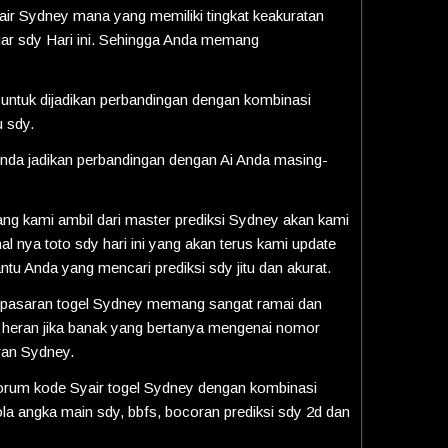
yair Sydney mana yang memiliki tingkat keakuratan
ar sdy Hari ini. Sehingga Anda memang
untuk dijadikan perbandingan dengan kombinasi
u sdy.
n Anda jadikan perbandingan dengan Ai Anda masing-
ang kami ambil dari master prediksi Sydney akan kami
hal nya toto sdy hari ini yang akan terus kami update
tu Anda yang mencari prediksi sdy jitu dan akurat.
lau pasaran togel Sydney memang sangat ramai dan
k heran jika banak yang bertanya mengenai nomor
aran Sydney.
forum kode Syair togel Sydney dengan kombinasi
ola angka main sdy, bbfs, bocoran prediksi sdy 2d dan