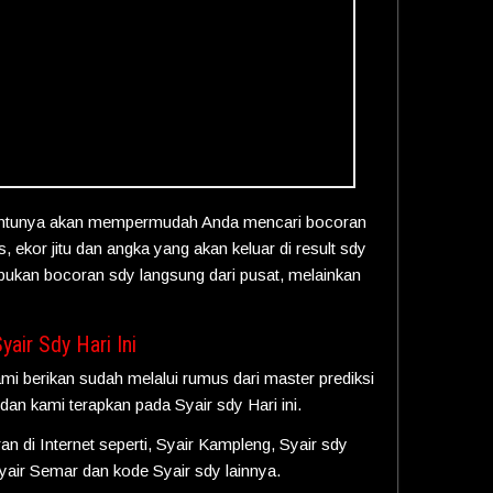
i tentunya akan mempermudah Anda mencari bocoran
, ekor jitu dan angka yang akan keluar di result sdy
 bukan bocoran sdy langsung dari pusat, melainkan
yair Sdy Hari Ini
mi berikan sudah melalui rumus dari master prediksi
 dan kami terapkan pada Syair sdy Hari ini.
n di Internet seperti, Syair Kampleng, Syair sdy
air Semar dan kode Syair sdy lainnya.