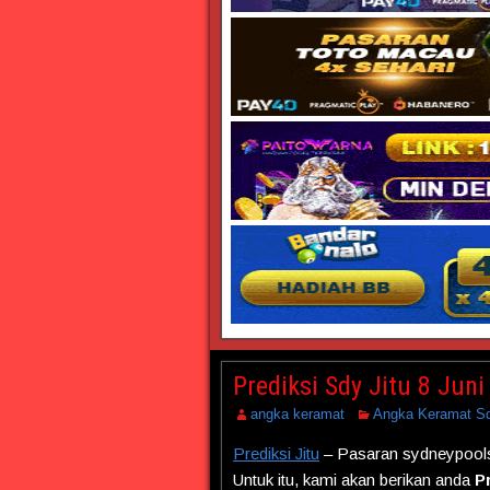
Prediksi Sdy Jitu 8 Jun
angka keramat
Angka Keramat S
Prediksi Jitu
– Pasaran sydneypools 
Untuk itu, kami akan berikan anda
P