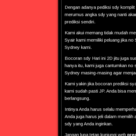
Dengan adanya pediksi sdy komplit
merumus angka sdy yang nanti aka
prediksi sendiri.
Kami akui memang tidak mudah mene
Syair kami memiliki peluang jika no
Sydney kami.
Bocoran sdy Hari ini 2D jitu juga s
hanya itu, kami juga cantumkan no 
Sydney masing-masing agar menjad
Kami yakin jika bocoran prediksi syai
kami sudah pasti JP. Anda bisa mem
berlangsung.
Intinya Anda harus selalu memperha
Anda juga harus jeli dalam memilih
sdy yang Anda inginkan.
Jangan lupa tetap kunjungi web
pred