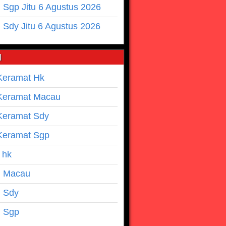
i Sgp Jitu 6 Agustus 2026
i Sdy Jitu 6 Agustus 2026
I
Keramat Hk
Keramat Macau
Keramat Sdy
Keramat Sgp
 hk
i Macau
i Sdy
i Sgp