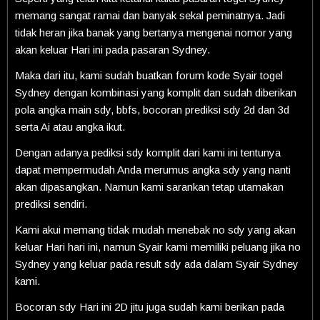
memang sangat ramai dan banyak sekal peminatnya. Jadi
tidak heran jika banak yang bertanya mengenai nomor yang
akan keluar Hari ini pada pasaran Sydney.
Maka dari itu, kami sudah buatkan forum kode Syair togel
Sydney dengan kombinasi yang komplit dan sudah diberikan
pola angka main sdy, bbfs, bocoran prediksi sdy 2d dan 3d
serta Ai atau angka ikut.
Dengan adanya pediksi sdy komplit dari kami ini tentunya
dapat mempermudah Anda merumus angka sdy yang nanti
akan dipasangkan. Namun kami sarankan tetap utamakan
prediksi sendiri.
Kami akui memang tidak mudah menebak no sdy yang akan
keluar Hari hari ini, namun Syair kami memiliki peluang jika no
Sydney yang keluar pada result sdy ada dalam Syair Sydney
kami.
Bocoran sdy Hari ini 2D jitu juga sudah kami berikan pada