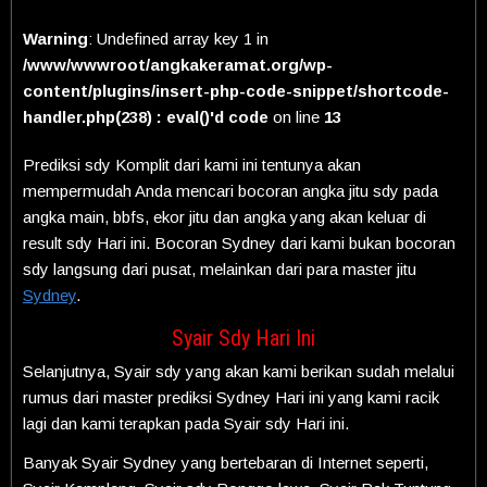
Warning
: Undefined array key 1 in
/www/wwwroot/angkakeramat.org/wp-
content/plugins/insert-php-code-snippet/shortcode-
handler.php(238) : eval()'d code
on line
13
Prediksi sdy Komplit dari kami ini tentunya akan
mempermudah Anda mencari bocoran angka jitu sdy pada
angka main, bbfs, ekor jitu dan angka yang akan keluar di
result sdy Hari ini. Bocoran Sydney dari kami bukan bocoran
sdy langsung dari pusat, melainkan dari para master jitu
Sydney
.
Syair Sdy Hari Ini
Selanjutnya, Syair sdy yang akan kami berikan sudah melalui
rumus dari master prediksi Sydney Hari ini yang kami racik
lagi dan kami terapkan pada Syair sdy Hari ini.
Banyak Syair Sydney yang bertebaran di Internet seperti,