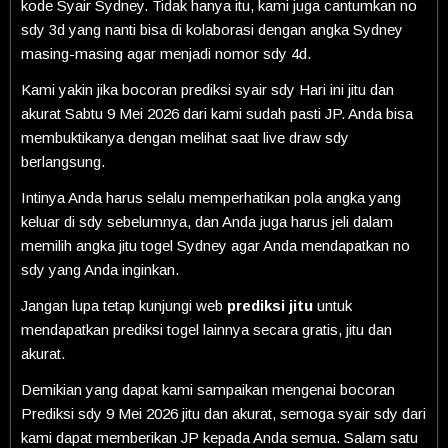
kode Syair Sydney. Tidak hanya itu, kami juga cantumkan no
sdy 3d yang nanti bisa di kolaborasi dengan angka Sydney
masing-masing agar menjadi nomor sdy 4d.
Kami yakin jika bocoran prediksi syair sdy Hari ini jitu dan
akurat Sabtu 9 Mei 2026 dari kami sudah pasti JP. Anda bisa
membuktikanya dengan melihat saat live draw sdy
berlangsung.
Intinya Anda harus selalu memperhatikan pola angka yang
keluar di sdy sebelumnya, dan Anda juga harus jeli dalam
memilih angka jitu togel Sydney agar Anda mendapatkan no
sdy yang Anda inginkan.
Jangan lupa tetap kunjungi web
prediksi jitu
untuk
mendapatkan prediksi togel lainnya secara gratis, jitu dan
akurat.
Demikian yang dapat kami sampaikan mengenai bocoran
Prediksi sdy 9 Mei 2026 jitu dan akurat, semoga syair sdy dari
kami dapat memberikan JP kepada Anda semua. Salam satu