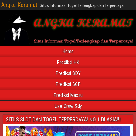
Angka Keramat
Situs Informasi Togel Terlengkap dan Terpercaya
Home
Prediksi HK
Prediksi SDY
Prediksi SGP
Prediksi Macau
Live Draw Sdy
SITUS SLOT DAN TOGEL TERPERCAYA! NO 1 DI ASIA!!!