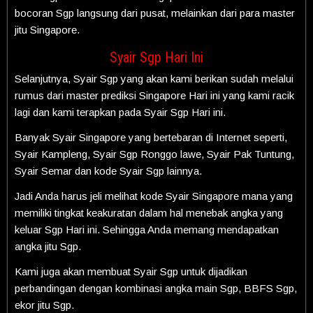
bocoran Sgp langsung dari pusat, melainkan dari para master
jitu Singapore.
Syair Sgp Hari Ini
Selanjutnya, Syair Sgp yang akan kami berikan sudah melalui
rumus dari master prediksi Singapore Hari ini yang kami racik
lagi dan kami terapkan pada Syair Sgp Hari ini.
Banyak Syair Singapore yang bertebaran di Internet seperti,
Syair Kampleng, Syair Sgp Ronggo lawe, Syair Pak Tuntung,
Syair Semar dan kode Syair Sgp lainnya.
Jadi Anda harus jeli melihat kode Syair Singapore mana yang
memiliki tingkat keakuratan dalam hal menebak angka yang
keluar Sgp Hari ini. Sehingga Anda memang mendapatkan
angka jitu Sgp.
Kami juga akan membuat Syair Sgp untuk dijadikan
perbandingan dengan kombinasi angka main Sgp, BBFS Sgp,
ekor jitu Sgp.