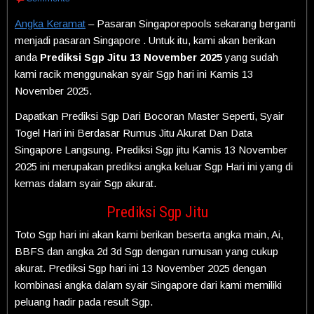
Angka Keramat
– Pasaran Singaporepools sekarang berganti
menjadi pasaran Singapore . Untuk itu, kami akan berikan
anda
Prediksi Sgp Jitu 13 November 2025
yang sudah
kami racik menggunakan syair Sgp hari ini Kamis 13
November 2025.
Dapatkan Prediksi Sgp Dari Bocoran Master Seperti, Syair
Togel Hari ini Berdasar Rumus Jitu Akurat Dan Data
Singapore Langsung. Prediksi Sgp jitu Kamis 13 November
2025 ini merupakan prediksi angka keluar Sgp Hari ini yang di
kemas dalam syair Sgp akurat.
Prediksi Sgp Jitu
Toto Sgp hari ini akan kami berikan beserta angka main, Ai,
BBFS dan angka 2d 3d Sgp dengan rumusan yang cukup
akurat. Prediksi Sgp hari ini 13 November 2025 dengan
kombinasi angka dalam syair Singapore dari kami memiliki
peluang hadir pada result Sgp.