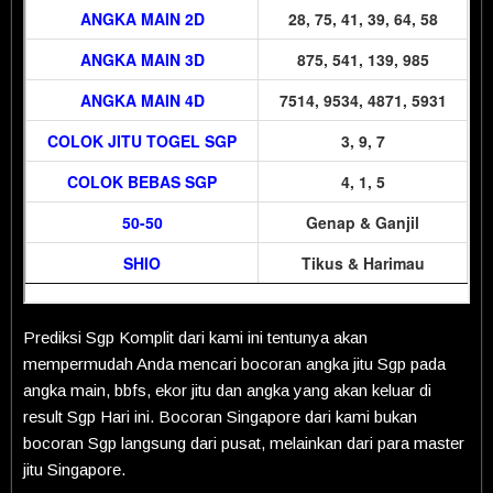
Prediksi Sgp Komplit dari kami ini tentunya akan
mempermudah Anda mencari bocoran angka jitu Sgp pada
angka main, bbfs, ekor jitu dan angka yang akan keluar di
result Sgp Hari ini. Bocoran Singapore dari kami bukan
bocoran Sgp langsung dari pusat, melainkan dari para master
jitu Singapore.