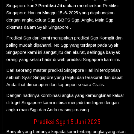
Singapore kan?
Prediksi Jitu
akan memberikan Prediksi
Singapore Hari ini Minggu 15-6-2025 yang digabungkan
dengan angka keluar Sgp, BBFS Sgp, Angka Main Sgp
dikemas dalam Syair Singapore .
Prediksi Sgp dari kami merupakan prediksi Sgp Komplit dan
paling mudah dipahami. No Sgp yang terdapat pada Syair
Singapore kami ini sangat jitu dan akurat, sehingga banyak
orang yang selalu hadir di web prediksi Singapore kami ini.
Dari seorang master prediksi Singapore Hari ini terciptalah
sebuah Syair Singapore yang terjitu dan terakurat dan dapat
Anda lihat dimanapun dan kapanpun secara Gratis.
Dengan hadirnya kombinasi angka yang kemungkinan keluar
di togel Singapore kami ini bisa menjadi tandingan dengan
angka main Sgp dari Anda masing-masing.
Prediksi Sgp 15 Juni 2025
Banyak yang bertanya kepada kami tentang angka yang akan