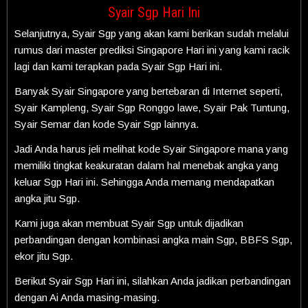
Syair Sgp Hari Ini
Selanjutnya, Syair Sgp yang akan kami berikan sudah melalui
rumus dari master prediksi Singapore Hari ini yang kami racik
lagi dan kami terapkan pada Syair Sgp Hari ini.
Banyak Syair Singapore yang bertebaran di Internet seperti,
Syair Kampleng, Syair Sgp Ronggo lawe, Syair Pak Tuntung,
Syair Semar dan kode Syair Sgp lainnya.
Jadi Anda harus jeli melihat kode Syair Singapore mana yang
memiliki tingkat keakuratan dalam hal menebak angka yang
keluar Sgp Hari ini. Sehingga Anda memang mendapatkan
angka jitu Sgp.
Kami juga akan membuat Syair Sgp untuk dijadikan
perbandingan dengan kombinasi angka main Sgp, BBFS Sgp,
ekor jitu Sgp.
Berikut Syair Sgp Hari ini, silahkan Anda jadikan perbandingan
dengan Ai Anda masing-masing.