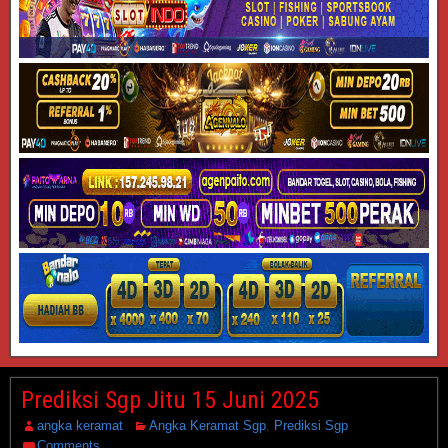
Prediksi Sgp Jitu 15 Juni 2025
angka keramat
Angka Keramat Sgp
,
Prediksi Sgp
Comments