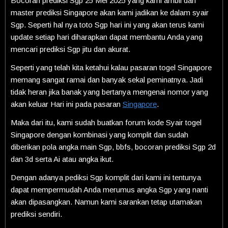
Bocoran prediksi Sgp 25 Mei 2025 yang kami ambil dari
master prediksi Singapore akan kami jadikan ke dalam syair
Sgp. Seperti hal nya toto Sgp hari ini yang akan terus kami
update setiap hari diharapkan dapat membantu Anda yang
mencari prediksi Sgp jitu dan akurat.
Seperti yang telah kita ketahui kalau pasaran togel Singapore
memang sangat ramai dan banyak sekal peminatnya. Jadi
tidak heran jika banak yang bertanya mengenai nomor yang
akan keluar Hari ini pada pasaran
Singapore
.
Maka dari itu, kami sudah buatkan forum kode Syair togel
Singapore dengan kombinasi yang komplit dan sudah
diberikan pola angka main Sgp, bbfs, bocoran prediksi Sgp 2d
dan 3d serta Ai atau angka ikut.
Dengan adanya pediksi Sgp komplit dari kami ini tentunya
dapat mempermudah Anda merumus angka Sgp yang nanti
akan dipasangkan. Namun kami sarankan tetap utamakan
prediksi sendiri.