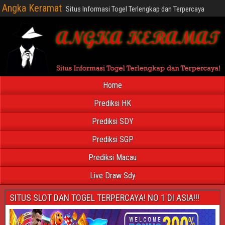
Angka Keramat
Situs Informasi Togel Terlengkap dan Terpercaya
Home
Prediksi HK
Prediksi SDY
Prediksi SGP
Prediksi Macau
Live Draw Sdy
SITUS SLOT DAN TOGEL TERPERCAYA! NO 1 DI ASIA!!!