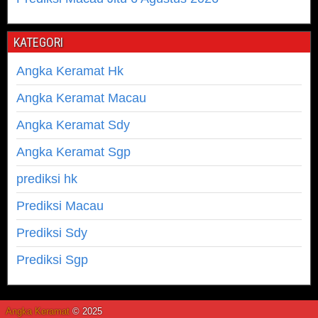
KATEGORI
Angka Keramat Hk
Angka Keramat Macau
Angka Keramat Sdy
Angka Keramat Sgp
prediksi hk
Prediksi Macau
Prediksi Sdy
Prediksi Sgp
Angka Keramat
© 2025