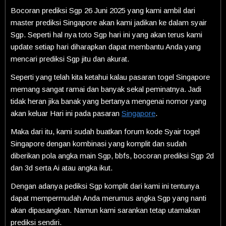
Bocoran prediksi Sgp 26 Juni 2025 yang kami ambil dari
master prediksi Singapore akan kami jadikan ke dalam syair
Sgp. Seperti hal nya toto Sgp hari ini yang akan terus kami
update setiap hari diharapkan dapat membantu Anda yang
mencari prediksi Sgp jitu dan akurat.
Seperti yang telah kita ketahui kalau pasaran togel Singapore
memang sangat ramai dan banyak sekal peminatnya. Jadi
tidak heran jika banak yang bertanya mengenai nomor yang
akan keluar Hari ini pada pasaran
Singapore
.
Maka dari itu, kami sudah buatkan forum kode Syair togel
Singapore dengan kombinasi yang komplit dan sudah
diberikan pola angka main Sgp, bbfs, bocoran prediksi Sgp 2d
dan 3d serta Ai atau angka ikut.
Dengan adanya pediksi Sgp komplit dari kami ini tentunya
dapat mempermudah Anda merumus angka Sgp yang nanti
akan dipasangkan. Namun kami sarankan tetap utamakan
prediksi sendiri.