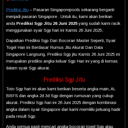
Prediksi Jitu
– Pasaran Singaporepools sekarang berganti
menjadi pasaran Singapore . Untuk itu, kami akan berikan
anda
Prediksi Sgp Jitu 26 Juni 2025
yang sudah kami racik
menggunakan syair Sgp hari ini Kamis 26 Juni 2025.
Dapatkan Prediksi Sgp Dari Bocoran Master Seperti, Syair
Togel Hari ini Berdasar Rumus Jitu Akurat Dan Data
Singapore Langsung. Prediksi Sgp jitu Kamis 26 Juni 2025 ini
merupakan prediksi angka keluar Sgp Hari ini yang di kemas
dalam syair Sgp akurat.
Prediksi Sgp Jitu
Toto Sgp hari ini akan kami berikan beserta angka main, Ai,
BBFS dan angka 2d 3d Sgp dengan rumusan yang cukup
akurat. Prediksi Sgp hari ini 26 Juni 2025 dengan kombinasi
angka dalam syair Singapore dari kami memiliki peluang hadir
pada result Sgp.
Anda semua pasti mencari angka bocoran togel Sgp atau