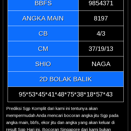
BBFS
9854371
ANGKA MAIN
8197
CB
4/3
CM
37/19/13
SHIO
NAGA
2D BOLAK BALIK
95*53*45*41*48*75*38*18*57*43
Prediksi Sgp Komplit dari kami ini tentunya akan
mempermudah Anda mencari bocoran angka jitu Sgp pada
angka main, bbfs, ekor jitu dan angka yang akan keluar di
result Sgp Hari ini. Bocoran Singapore dari kami bukan