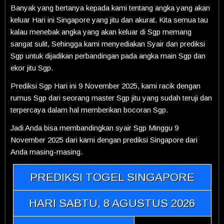
Banyak yang bertanya kepada kami tentang angka yang akan
keluar Hari ini Singapore yang jitu dan akurat. Kita semua tau
kalau menebak angka yang akan keluar di Sgp memang
sangat sulit, Sehingga kami menyediakan Syair dan prediksi
Sgp untuk dijadikan perbandingan pada angka main Sgp dan
ekor jitu Sgp.
Prediksi Sgp Hari ini 9 November 2025, kami racik dengan
rumus Sgp dari seorang master Sgp jitu yang sudah teruji dan
terpercaya dalam hal memberikan bocoran Sgp.
Jadi Anda bisa membandingkan syair Sgp Minggu 9
November 2025 dari kami dengan prediksi Singapore dari
Anda masing-masing.
PREDIKSI TOGEL SINGAPORE
HARI SABTU, 8 AGUSTUS 2026