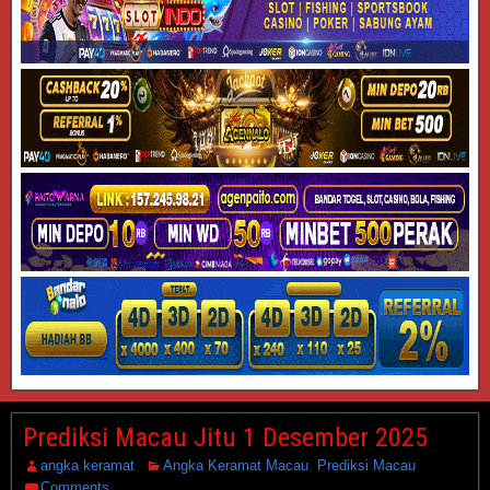
Prediksi Macau Jitu 1 Desember 2025
angka keramat
Angka Keramat Macau
,
Prediksi Macau
Comments