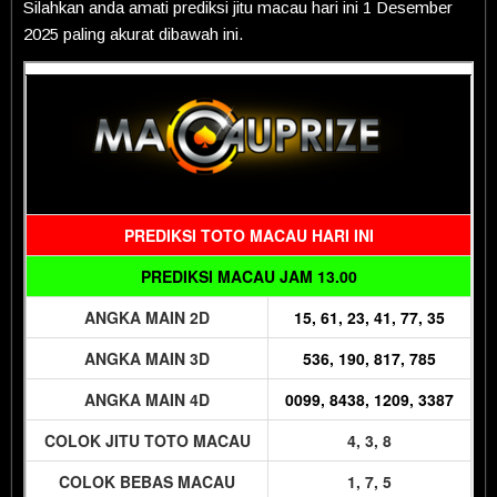
Silahkan anda amati prediksi jitu macau hari ini 1 Desember
2025 paling akurat dibawah ini.