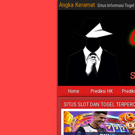
Angka Keramat
Situs Informasi Togel
Home
Prediksi HK
Predik
SITUS SLOT DAN TOGEL TERPERCAY