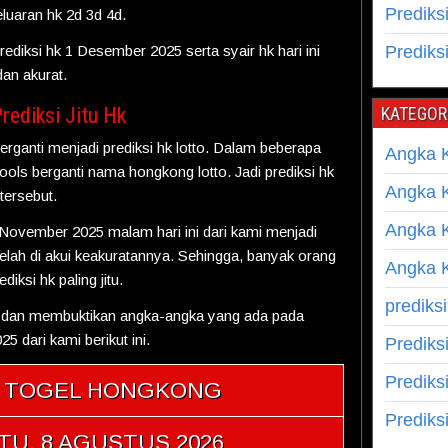
Prediks
luaran hk 2d 3d 4d.
prediksi hk 1 Desember 2025 serta syair hk hari ini
Prediks
dan akurat.
rediksi Jitu Hk
KATEGOR
berganti menjadi prediksi hk lotto. Dalam beberapa
Angka 
ols berganti nama hongkong lotto. Jadi prediksi hk
Angka 
tersebut.
Angka 
 November 2025 malam hari ini dari kami menjadi
telah di akui keakuratannya. Sehingga, banyak orang
Angka 
iksi hk paling jitu.
prediksi
ut dan membuktikan angka-angka yang ada pada
5 dari kami berikut ini.
Prediks
Prediks
I TOGEL HONGKONG
Prediks
TU, 8 AGUSTUS 2026