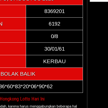
8369201
N
6192
0/8
30/01/61
KERBAU
 BOLAK BALIK
86*60*83*20*06*90*62
 Hongkong Lotto Hari Ini
dah, karena harus menggabungkan beberapa hal