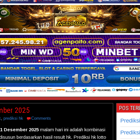
POS TER
ember 2025
k
,
prediksi hk
Comments
Prediks
u 1 Desember 2025
malam hari ini adalah kombinasi
Prediks
disusun berdasarkan hasil result hk. Prediksi hk lotto