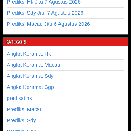
Prediksi Hk Jitu 7 Agustus 2026
Prediksi Sdy Jitu 7 Agustus 2026
Prediksi Macau Jitu 6 Agustus 2026
KATEGORI
Angka Keramat Hk
Angka Keramat Macau
Angka Keramat Sdy
Angka Keramat Sgp
prediksi hk
Prediksi Macau
Prediksi Sdy