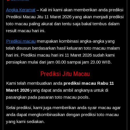
Angka Keramat
– Kali ini kami akan memberikan anda prediksi
Prediksi Macau Jitu 11 Maret 2026 yang akan menjadi prediksi
toto macau paling akurat dan tentu saja bakal tembus dalam
result macau hari ini.
Prediksi macau
merupakan kombinasi angka-angka yang
telah disusun berdasarkan hasil keluaran toto macau malam
hari ini. Prediksi macau hari ini 11 Maret 2026 sudah kami
persiapkan mulai dari jam 00.00 sampai jam 23.00 WIB.
Prediksi Jitu Macau
Kami telah membuatkan anda
prediksi macau Rabu 11
Maret 2026
yang dapat anda ambil angkanya untuk di
pasangkan pada pasaran toto macau pools.
Selai prediksi, kami juga memberikan anda syair macau agar
anda dapat mengkombinasikan dengan prediksi toto macau
yang kami sediakan.