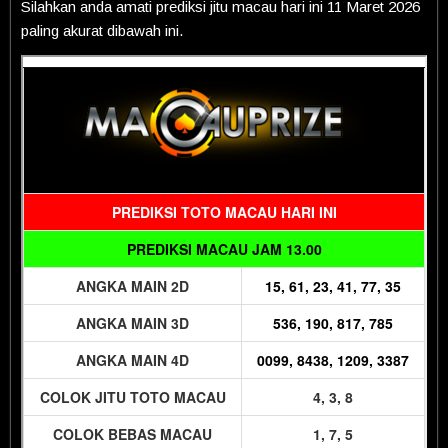
Silahkan anda amati prediksi jitu macau hari ini 11 Maret 2026
paling akurat dibawah ini.