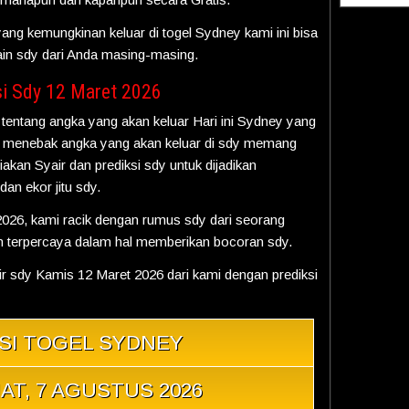
ng kemungkinan keluar di togel Sydney kami ini bisa
in sdy dari Anda masing-masing.
si Sdy 12 Maret 2026
tentang angka yang akan keluar Hari ini Sydney yang
lau menebak angka yang akan keluar di sdy memang
akan Syair dan prediksi sdy untuk dijadikan
an ekor jitu sdy.
t 2026, kami racik dengan rumus sdy dari seorang
dan terpercaya dalam hal memberikan bocoran sdy.
r sdy Kamis 12 Maret 2026 dari kami dengan prediksi
SI TOGEL SYDNEY
AT, 7 AGUSTUS 2026