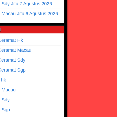
i Sdy Jitu 7 Agustus 2026
i Macau Jitu 6 Agustus 2026
I
Keramat Hk
Keramat Macau
Keramat Sdy
Keramat Sgp
 hk
i Macau
i Sdy
i Sgp