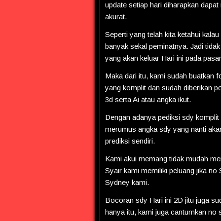
update setiap hari diharapkan dapa
akurat.
Seperti yang telah kita ketahui ka
banyak sekal peminatnya. Jadi tida
yang akan keluar Hari ini pada pas
Maka dari itu, kami sudah buatkan 
yang komplit dan sudah diberikan p
3d serta Ai atau angka ikut.
Dengan adanya pediksi sdy komplit
merumus angka sdy yang nanti aka
prediksi sendiri.
Kami akui memang tidak mudah mene
Syair kami memiliki peluang jika no
Sydney kami.
Bocoran sdy Hari ini 2D jitu juga s
hanya itu, kami juga cantumkan no 