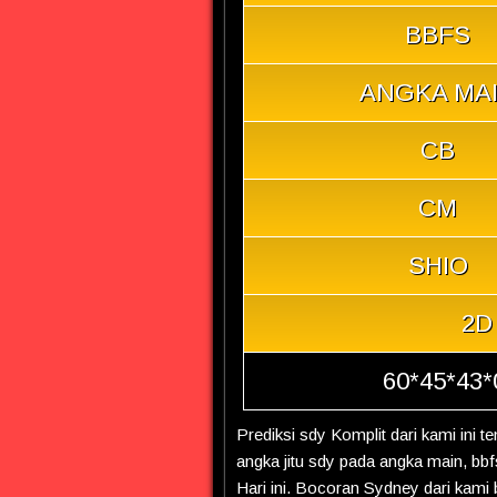
BBFS
ANGKA MA
CB
CM
SHIO
2D
60*45*43*
Prediksi sdy Komplit dari kami in
angka jitu sdy pada angka main, bbfs
Hari ini. Bocoran Sydney dari kami