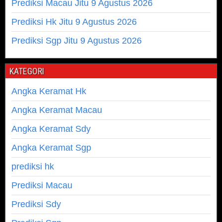
Prediksi Macau Jitu 9 Agustus 2026
Prediksi Hk Jitu 9 Agustus 2026
Prediksi Sgp Jitu 9 Agustus 2026
KATEGORI
Angka Keramat Hk
Angka Keramat Macau
Angka Keramat Sdy
Angka Keramat Sgp
prediksi hk
Prediksi Macau
Prediksi Sdy