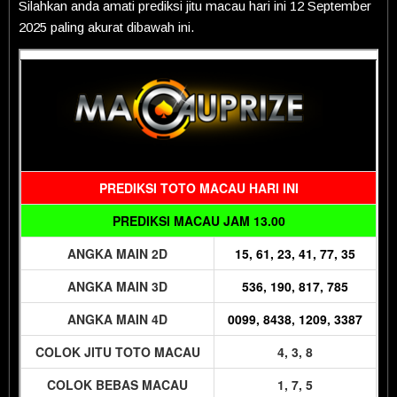
Silahkan anda amati prediksi jitu macau hari ini 12 September
2025 paling akurat dibawah ini.