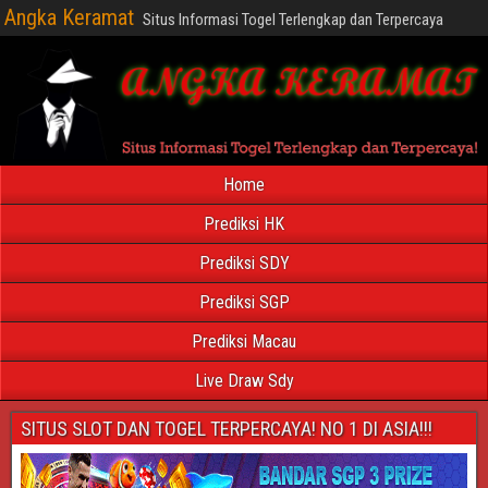
Angka Keramat
Situs Informasi Togel Terlengkap dan Terpercaya
Home
Prediksi HK
Prediksi SDY
Prediksi SGP
Prediksi Macau
Live Draw Sdy
SITUS SLOT DAN TOGEL TERPERCAYA! NO 1 DI ASIA!!!