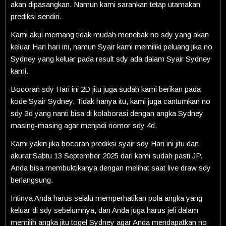
akan dipasangkan. Namun kami sarankan tetap utamakan
prediksi sendiri.
Kami akui memang tidak mudah menebak no sdy yang akan
keluar Hari hari ini, namun Syair kami memiliki peluang jika no
Sydney yang keluar pada result sdy ada dalam Syair Sydney
kami.
Bocoran sdy Hari ini 2D jitu juga sudah kami berikan pada
kode Syair Sydney. Tidak hanya itu, kami juga cantumkan no
sdy 3d yang nanti bisa di kolaborasi dengan angka Sydney
masing-masing agar menjadi nomor sdy 4d.
Kami yakin jika bocoran prediksi syair sdy Hari ini jitu dan
akurat Sabtu 13 September 2025 dari kami sudah pasti JP.
Anda bisa membuktikanya dengan melihat saat live draw sdy
berlangsung.
Intinya Anda harus selalu memperhatikan pola angka yang
keluar di sdy sebelumnya, dan Anda juga harus jeli dalam
memilih angka jitu togel Sydney agar Anda mendapatkan no