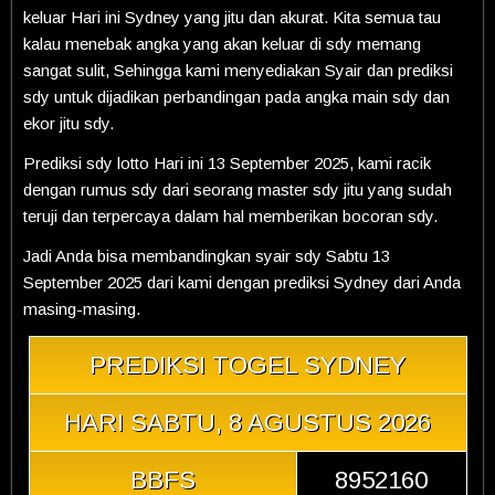
keluar Hari ini Sydney yang jitu dan akurat. Kita semua tau
kalau menebak angka yang akan keluar di sdy memang
sangat sulit, Sehingga kami menyediakan Syair dan prediksi
sdy untuk dijadikan perbandingan pada angka main sdy dan
ekor jitu sdy.
Prediksi sdy lotto Hari ini 13 September 2025, kami racik
dengan rumus sdy dari seorang master sdy jitu yang sudah
teruji dan terpercaya dalam hal memberikan bocoran sdy.
Jadi Anda bisa membandingkan syair sdy Sabtu 13
September 2025 dari kami dengan prediksi Sydney dari Anda
masing-masing.
PREDIKSI TOGEL SYDNEY
HARI SABTU, 8 AGUSTUS 2026
BBFS
8952160