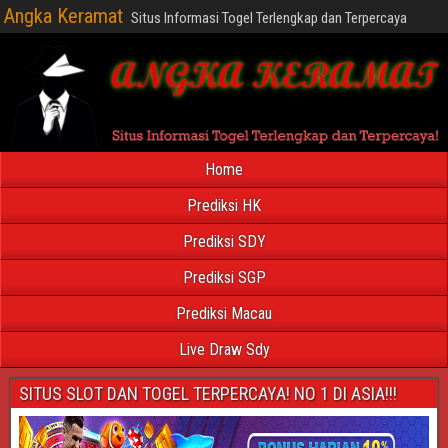
Angka Keramat
Situs Informasi Togel Terlengkap dan Terpercaya
Home
Prediksi HK
Prediksi SDY
Prediksi SGP
Prediksi Macau
Live Draw Sdy
SITUS SLOT DAN TOGEL TERPERCAYA! NO 1 DI ASIA!!!