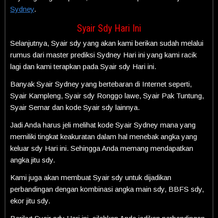
Sydney
.
Syair Sdy Hari Ini
Selanjutnya, Syair sdy yang akan kami berikan sudah melalui
rumus dari master prediksi Sydney Hari ini yang kami racik
lagi dan kami terapkan pada Syair sdy Hari ini.
Banyak Syair Sydney yang bertebaran di Internet seperti,
Syair Kampleng, Syair sdy Ronggo lawe, Syair Pak Tuntung,
Syair Semar dan kode Syair sdy lainnya.
Jadi Anda harus jeli melihat kode Syair Sydney mana yang
memiliki tingkat keakuratan dalam hal menebak angka yang
keluar sdy Hari ini. Sehingga Anda memang mendapatkan
angka jitu sdy.
Kami juga akan membuat Syair sdy untuk dijadikan
perbandingan dengan kombinasi angka main sdy, BBFS sdy,
ekor jitu sdy.