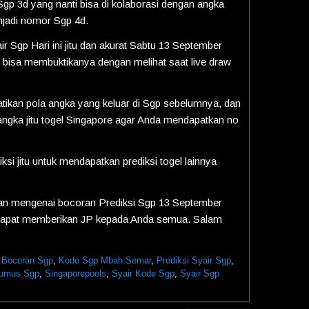
Sgp 3d yang nanti bisa di kolaborasi dengan angka
jadi nomor Sgp 4d.
ir Sgp Hari ini jitu dan akurat Sabtu 13 September
a bisa membuktikanya dengan melihat saat live draw
tikan pola angka yang keluar di Sgp sebelumnya, dan
 angka jitu togel Singapore agar Anda mendapatkan no
ksi jitu untuk mendapatkan prediksi togel lainnya
an mengenai bocoran Prediksi Sgp 13 September
 dapat memberikan JP kepada Anda semua. Salam
,
Bocoran Sgp
,
Kode Sgp Mbah Semar
,
Prediksi Syair Sgp
,
umus Sgp
,
Singaporepools
,
Syair Kode Sgp
,
Syair Sgp