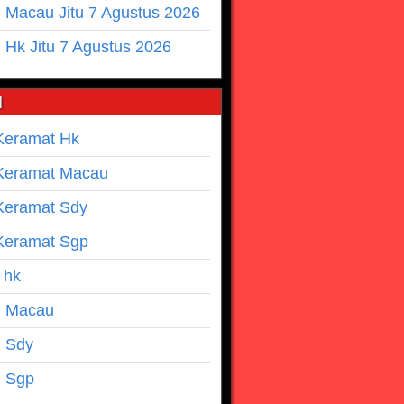
i Macau Jitu 7 Agustus 2026
i Hk Jitu 7 Agustus 2026
I
Keramat Hk
Keramat Macau
Keramat Sdy
Keramat Sgp
 hk
i Macau
i Sdy
i Sgp