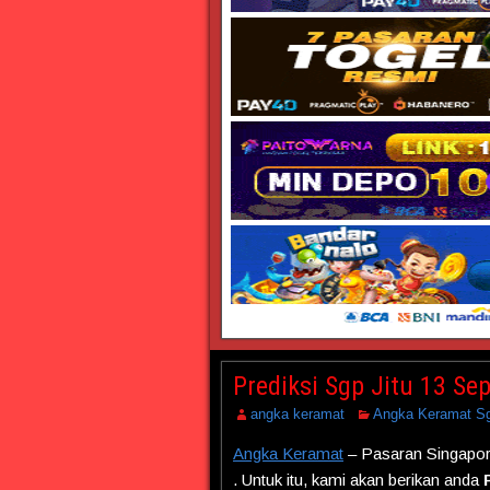
Prediksi Sgp Jitu 13 S
angka keramat
Angka Keramat S
Angka Keramat
– Pasaran Singapor
. Untuk itu, kami akan berikan anda