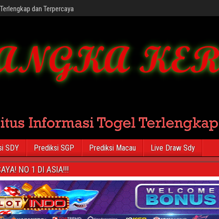
 Terlengkap dan Terpercaya
si SDY
Prediksi SGP
Prediksi Macau
Live Draw Sdy
A! NO 1 DI ASIA!!!