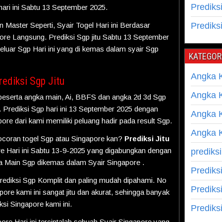
Prediks
ari ini Sabtu 13 September 2025.
 Master Seperti, Syair Togel Hari ini Berdasar
Prediks
ore Langsung. Prediksi Sgp jitu Sabtu 13 September
eluar Sgp Hari ini yang di kemas dalam syair Sgp
KATEGOR
Angka 
rediksi Sgp Jitu
Angka 
n beserta angka main, Ai, BBFS dan angka 2d 3d Sgp
 Prediksi Sgp hari ini 13 September 2025 dengan
Angka 
re dari kami memiliki peluang hadir pada result Sgp.
Angka 
ocoran togel Sgp atau Singapore kan?
Prediksi Jitu
e Hari ini Sabtu 13-9-2025 yang digabungkan dengan
prediksi
 Main Sgp dikemas dalam Syair Singapore .
Prediks
rediksi Sgp Komplit dan paling mudah dipahami. No
Prediks
ore kami ini sangat jitu dan akurat, sehingga banyak
ksi Singapore kami ini.
Prediks
ore Hari ini terciptalah sebuah Syair Singapore yang