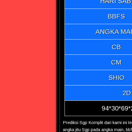
HARI SAB
BBFS
ANGKA MA
CB
CM
SHIO
2D
94*30*69*
Prediksi Sgp Komplit dari kami in
angka jitu Sgp pada angka main, bbfs