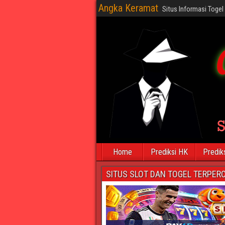
Angka Keramat
Situs Informasi Togel
Home
Prediksi HK
Predik
SITUS SLOT DAN TOGEL TERPERCAY