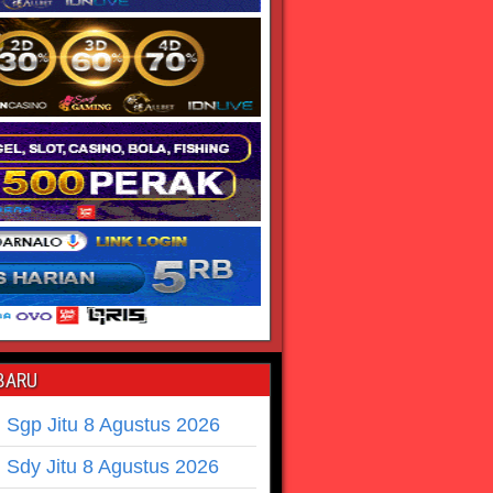
BARU
i Sgp Jitu 8 Agustus 2026
i Sdy Jitu 8 Agustus 2026