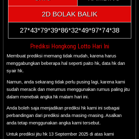
2D BOLAK BALIK
27*43*79*39*86*32*49*97*74*38
Prediksi Hongkong Lotto Hari Ini
Membuat prediksi memang tidak mudah, karena harus
menggabungkan beberapa hal seperti paito hk, data hk dan
syair hk.
Namun, anda sekarang tidak perlu pusing lagi, karena kami
sudah meracik dan merumus menggunakan rumus paling jitu
dalam menebak angka hk malam hari ini.
Anda boleh saja menjadikan prediksi hk kami ini sebagai
perbandingan dari prediksi anda masing-masing. Asalkan
anda tetap menggunakan angka kami tersebut.
Untuk prediksi jitu hk 13 September 2025 di atas kami