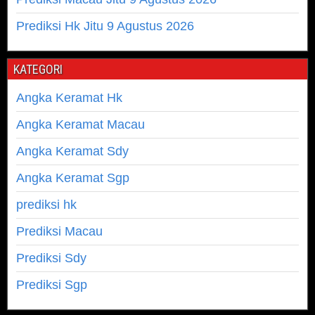
Prediksi Hk Jitu 9 Agustus 2026
KATEGORI
Angka Keramat Hk
Angka Keramat Macau
Angka Keramat Sdy
Angka Keramat Sgp
prediksi hk
Prediksi Macau
Prediksi Sdy
Prediksi Sgp