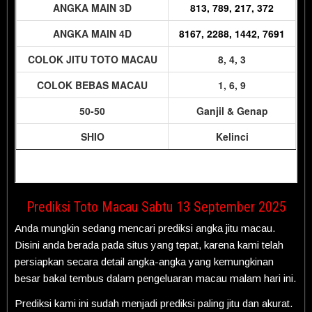
Prediksi Toto Macau Sabtu 13 September 2025
Anda mungkin sedang mencari prediksi angka jitu macau.
Disini anda berada pada situs yang tepat, karena kami telah
persiapkan secara detail angka-angka yang kemungkinan
besar bakal tembus dalam pengeluaran macau malam hari ini.
Prediksi kami ini sudah menjadi prediksi paling jitu dan akurat.