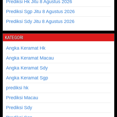
Prediksi Hk Jitu 8 Agustus 2026
Prediksi Sgp Jitu 8 Agustus 2026
Prediksi Sdy Jitu 8 Agustus 2026
KATEGORI
Angka Keramat Hk
Angka Keramat Macau
Angka Keramat Sdy
Angka Keramat Sgp
prediksi hk
Prediksi Macau
Prediksi Sdy