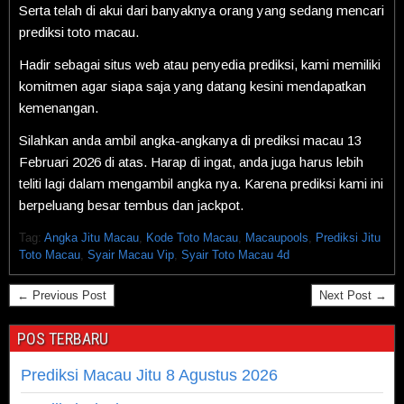
Serta telah di akui dari banyaknya orang yang sedang mencari
prediksi toto macau.
Hadir sebagai situs web atau penyedia prediksi, kami memiliki
komitmen agar siapa saja yang datang kesini mendapatkan
kemenangan.
Silahkan anda ambil angka-angkanya di prediksi macau 13
Februari 2026 di atas. Harap di ingat, anda juga harus lebih
teliti lagi dalam mengambil angka nya. Karena prediksi kami ini
berpeluang besar tembus dan jackpot.
Tag:
Angka Jitu Macau
,
Kode Toto Macau
,
Macaupools
,
Prediksi Jitu
Toto Macau
,
Syair Macau Vip
,
Syair Toto Macau 4d
← Previous Post
Next Post →
POS TERBARU
Prediksi Macau Jitu 8 Agustus 2026