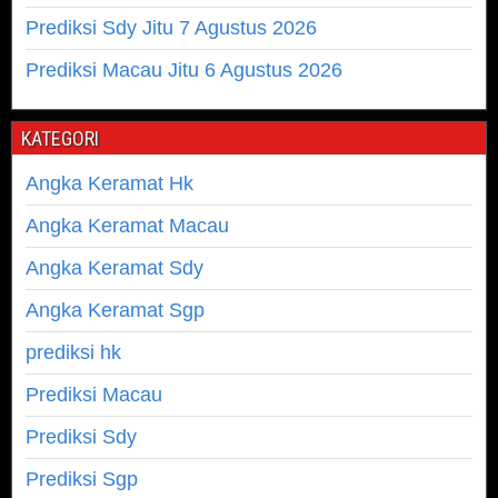
Prediksi Sdy Jitu 7 Agustus 2026
Prediksi Macau Jitu 6 Agustus 2026
KATEGORI
Angka Keramat Hk
Angka Keramat Macau
Angka Keramat Sdy
Angka Keramat Sgp
prediksi hk
Prediksi Macau
Prediksi Sdy
Prediksi Sgp