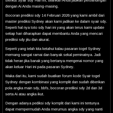
Berikut Syair sdy Hari ini, silahkan Anda jadikan perbandingan
dengan Ai Anda masing-masing.
Bocoran prediksi sdy 14 Februari 2026 yang kami ambil dari
master prediksi Sydney akan kami jadikan ke dalam syair sdy.
Seperti hal nya toto sdy hari ini yang akan terus kami update
setiap hari diharapkan dapat membantu Anda yang mencari
prediksi sdy jitu dan akurat.
Seperti yang telah kita ketahui kalau pasaran togel Sydney
memang sangat ramai dan banyak sekal peminatnya. Jadi
tidak heran jika banak yang bertanya mengenai nomor yang
akan keluar Hari ini pada pasaran Sydney.
Maka dari itu, kami sudah buatkan forum kode Syair togel
Sydney dengan kombinasi yang komplit dan sudah diberikan
pola angka main sdy, bbfs, bocoran prediksi sdy 2d dan 3d
serta Ai atau angka ikut.
Dengan adanya pediksi sdy komplit dari kami ini tentunya
dapat mempermudah Anda merumus angka sdy yang nanti