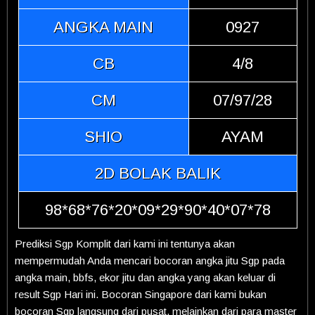
ANGKA MAIN
0927
CB
4/8
CM
07/97/28
SHIO
AYAM
2D BOLAK BALIK
98*68*76*20*09*29*90*40*07*78
Prediksi Sgp Komplit dari kami ini tentunya akan
mempermudah Anda mencari bocoran angka jitu Sgp pada
angka main, bbfs, ekor jitu dan angka yang akan keluar di
result Sgp Hari ini. Bocoran Singapore dari kami bukan
bocoran Sgp langsung dari pusat, melainkan dari para master