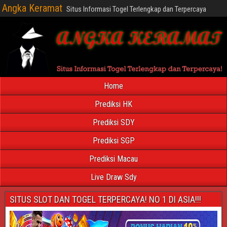
Angka Keramat
Situs Informasi Togel Terlengkap dan Terpercaya
Home
Prediksi HK
Prediksi SDY
Prediksi SGP
Prediksi Macau
Live Draw Sdy
SITUS SLOT DAN TOGEL TERPERCAYA! NO 1 DI ASIA!!!