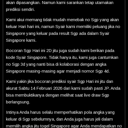
akan dipasangkan. Namun kami sarankan tetap utamakan
prediksi sendiri.
Kami akui memang tidak mudah menebak no Sgp yang akan
keluar Hari hari ini, namun Syair kami memiliki peluang jika no
Singapore yang keluar pada result Sgp ada dalam Syair
Singapore kami.
Bocoran Sgp Hari ini 2D jitu juga sudah kami berikan pada
kode Syair Singapore. Tidak hanya itu, kami juga cantumkan
no Sgp 3d yang nanti bisa di kolaborasi dengan angka
Singapore masing-masing agar menjadi nomor Sgp 4d.
Kami yakin jika bocoran prediksi syair Sgp Hari ini jitu dan
akurat Sabtu 14 Februari 2026 dari kami sudah pasti JP. Anda
bisa membuktikanya dengan melihat saat live draw Sgp
berlangsung.
Intinya Anda harus selalu memperhatikan pola angka yang
keluar di Sgp sebelumnya, dan Anda juga harus jeli dalam
memilih angka jitu togel Singapore agar Anda mendapatkan no