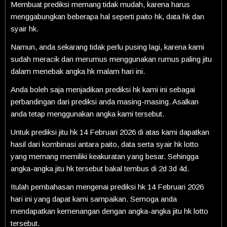
Membuat prediksi memang tidak mudah, karena harus
menggabungkan beberapa hal seperti paito hk, data hk dan
syair hk.
Namun, anda sekarang tidak perlu pusing lagi, karena kami
sudah meracik dan merumus menggunakan rumus paling jitu
dalam menebak angka hk malam hari ini.
Anda boleh saja menjadikan prediksi hk kami ini sebagai
perbandingan dari prediksi anda masing-masing. Asalkan
anda tetap menggunakan angka kami tersebut.
Untuk prediksi jitu hk 14 Februari 2026 di atas kami dapatkan
hasil dari kombinasi antara paito, data serta syair hk lotto
yang memang memiliki keakuratan yang besar. Sehingga
angka-angka jitu hk tersebut bakal tembus di 2d 3d 4d.
Itulah pembahasan mengenai prediksi hk 14 Februari 2026
hari ini yang dapat kami sampaikan. Semoga anda
mendapatkan kemenangan dengan angka-angka jitu hk lotto
tersebut.