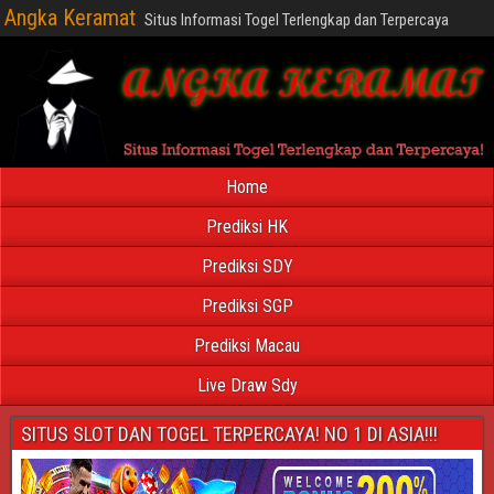
Angka Keramat
Situs Informasi Togel Terlengkap dan Terpercaya
Home
Prediksi HK
Prediksi SDY
Prediksi SGP
Prediksi Macau
Live Draw Sdy
SITUS SLOT DAN TOGEL TERPERCAYA! NO 1 DI ASIA!!!