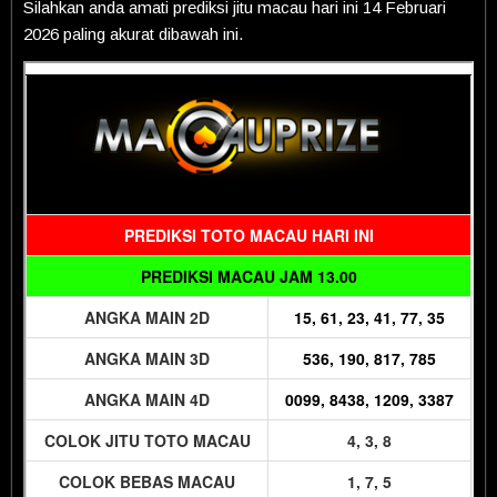
Silahkan anda amati prediksi jitu macau hari ini 14 Februari
2026 paling akurat dibawah ini.