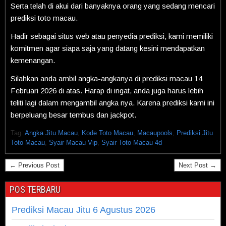
Serta telah di akui dari banyaknya orang yang sedang mencari
prediksi toto macau.
Hadir sebagai situs web atau penyedia prediksi, kami memiliki
komitmen agar siapa saja yang datang kesini mendapatkan
kemenangan.
Silahkan anda ambil angka-angkanya di prediksi macau 14
Februari 2026 di atas. Harap di ingat, anda juga harus lebih
teliti lagi dalam mengambil angka nya. Karena prediksi kami ini
berpeluang besar tembus dan jackpot.
Tag:
Angka Jitu Macau
,
Kode Toto Macau
,
Macaupools
,
Prediksi Jitu
Toto Macau
,
Syair Macau Vip
,
Syair Toto Macau 4d
← Previous Post
Next Post →
POS TERBARU
Prediksi Macau Jitu 6 Agustus 2026