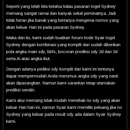
Seperti yang telah kita ketahui kalau pasaran togel Sydney
memang sangat ramai dan banyak sekal peminatnya. Jadi
tidak heran jika banak yang bertanya mengenai nomor yang
akan keluar Hari ini pada pasaran Sydney.
Maka dari itu, kami sudah buatkan forum kode Syair togel
Sydney dengan kombinasi yang komplit dan sudah diberikan
pola angka main sdy, bbfs, bocoran prediksi sdy 2d dan 3d
serta Ai atau angka ikut.
Dengan adanya pediksi sdy komplit dari kami ini tentunya
dapat mempermudah Anda merumus angka sdy yang nanti
akan dipasangkan. Namun kami sarankan tetap utamakan
prediksi sendiri.
Kami akui memang tidak mudah menebak no sdy yang akan
keluar Hari hari ini, namun Syair kami memiliki peluang jika no
Sydney yang keluar pada result sdy ada dalam Syair Sydney
kami.