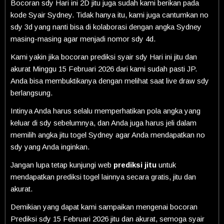
Bocoran sdy Hari ini 2D jitu juga sudah kami berikan pada
kode Syair Sydney. Tidak hanya itu, kami juga cantumkan no
sdy 3d yang nanti bisa di kolaborasi dengan angka Sydney
masing-masing agar menjadi nomor sdy 4d.
Kami yakin jika bocoran prediksi syair sdy Hari ini jitu dan
akurat Minggu 15 Februari 2026 dari kami sudah pasti JP.
Anda bisa membuktikanya dengan melihat saat live draw sdy
berlangsung.
Intinya Anda harus selalu memperhatikan pola angka yang
keluar di sdy sebelumnya, dan Anda juga harus jeli dalam
memilih angka jitu togel Sydney agar Anda mendapatkan no
sdy yang Anda inginkan.
Jangan lupa tetap kunjungi web
prediksi jitu
untuk
mendapatkan prediksi togel lainnya secara gratis, jitu dan
akurat.
Demikian yang dapat kami sampaikan mengenai bocoran
Prediksi sdy 15 Februari 2026 jitu dan akurat, semoga syair