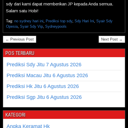
sdy dari kami dapat memberikan JP kepada Anda semua.
Salam satu Hobi!
Tag:
no sydney hari ini
,
Prediksi top sdy
,
Sdy Hari Ini
,
Syair Sdy
Opesia
,
Syair Sdy Vip
,
Sydneypools
← Previous Post
Next Post →
POS TERBARU
Prediksi Sdy Jitu 7 Agustus 2026
Prediksi Macau Jitu 6 Agustus 2026
Prediksi Hk Jitu 6 Agustus 2026
Prediksi Sgp Jitu 6 Agustus 2026
KATEGORI
Angka Keramat Hk