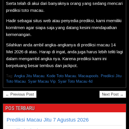
Serta telah di akui dari banyaknya orang yang sedang mencari
prediksi toto macau.
Hadir sebagai situs web atau penyedia prediksi, kami memiliki
komitmen agar siapa saja yang datang kesini mendapatkan
kemenangan.
Silahkan anda ambil angka-angkanya di prediksi macau 14
Mei 2026 di atas. Harap di ingat, anda juga harus lebih teliti lagi
dalam mengambil angka nya. Karena prediksi kami ini
berpeluang besar tembus dan jackpot.
Tag:
Angka Jitu Macau
,
Kode Toto Macau
,
Macaupools
,
Prediksi Jitu
Toto Macau
,
Syair Macau Vip
,
Syair Toto Macau 4d
← Previous Post
Next Post →
POS TERBARU
Prediksi Macau Jitu 7 Agustus 2026