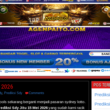
POS TER
i 2026
dy
,
Prediksi Sdy
Comments
Prediks
ls sekarang berganti menjadi pasaran sydney lotto.
Prediks
rediksi Sdy Jitu 15 Mei 2026
yang sudah kami racik