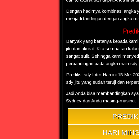
Dengan hadirnya kombinasi angka ya
menjadi tandingan dengan angka ma
Predi
Banyak yang bertanya kepada kami 
jitu dan akurat. Kita semua tau ka
sangat sulit, Sehingga kami menyedi
perbandingan pada angka main sdy d
Prediksi sdy lotto Hari ini 15 Mei 
sdy jitu yang sudah teruji dan ter
Jadi Anda bisa membandingkan syai
Sydney dari Anda masing-masing.
PREDIK
HARI MING