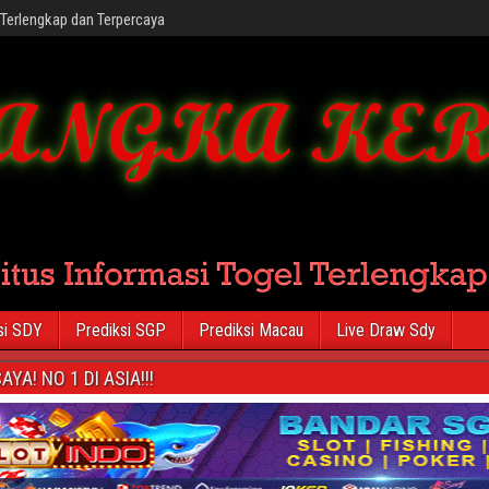
 Terlengkap dan Terpercaya
si SDY
Prediksi SGP
Prediksi Macau
Live Draw Sdy
A! NO 1 DI ASIA!!!