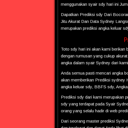
menggunakan syair sdy hari ini Jum
Dapatkan Prediksi sdy Dari Bocoran
Jitu Akurat Dan Data Sydney Langsun
merupakan prediksi angka keluar sdy
P
Toto sdy hari ini akan kami berika
dengan rumusan yang cukup akurat. 
angka dalam syair Sydney dari kami 
Anda semua pasti mencari angka b
akan memberikan Prediksi sydney H
angka keluar sdy, BBFS sdy, Angka
Prediksi sdy dari kami merupakan p
sdy yang terdapat pada Syair Sydney
orang yang selalu hadir di web predi
Dari seorang master prediksi Sydney
dan terakurat dan dapat Anda lihat