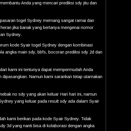
t membantu Anda yang mencari prediksi sdy jitu dan
lau pasaran togel Sydney memang sangat ramai dan
k heran jika banak yang bertanya mengenai nomor
aran Sydney.
forum kode Syair togel Sydney dengan kombinasi
ola angka main sdy, bbfs, bocoran prediksi sdy 2d dan
 dari kami ini tentunya dapat mempermudah Anda
n dipasangkan. Namun kami sarankan tetap utamakan
bak no sdy yang akan keluar Hari hari ini, namun
 Sydney yang keluar pada result sdy ada dalam Syair
udah kami berikan pada kode Syair Sydney. Tidak
sdy 3d yang nanti bisa di kolaborasi dengan angka