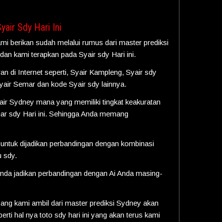
yair Sdy Hari Ini
mi berikan sudah melalui rumus dari master prediksi
 dan kami terapkan pada Syair sdy Hari ini.
n di Internet seperti, Syair Kampleng, Syair sdy
air Semar dan kode Syair sdy lainnya.
yair Sydney mana yang memiliki tingkat keakuratan
ar sdy Hari ini. Sehingga Anda memang
untuk dijadikan perbandingan dengan kombinasi
u sdy.
n Anda jadikan perbandingan dengan Ai Anda masing-
ang kami ambil dari master prediksi Sydney akan
erti hal nya toto sdy hari ini yang akan terus kami