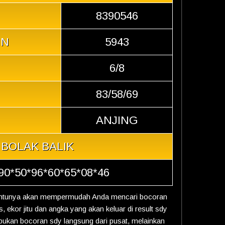
8390546
IN
5943
6/8
83/58/69
ANJING
 BOLAK BALIK
90*50*96*60*65*08*46
i tentunya akan mempermudah Anda mencari bocoran
, ekor jitu dan angka yang akan keluar di result sdy
 bukan bocoran sdy langsung dari pusat, melainkan