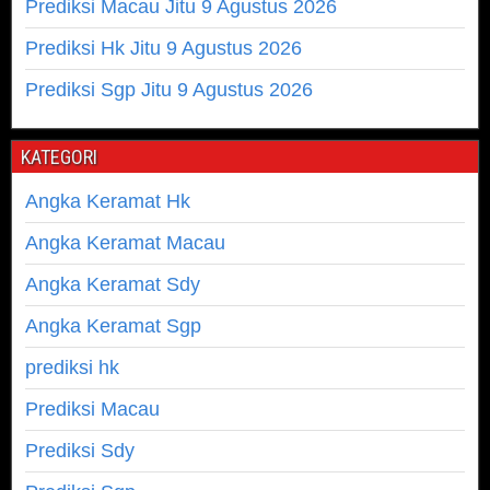
Prediksi Macau Jitu 9 Agustus 2026
Prediksi Hk Jitu 9 Agustus 2026
Prediksi Sgp Jitu 9 Agustus 2026
KATEGORI
Angka Keramat Hk
Angka Keramat Macau
Angka Keramat Sdy
Angka Keramat Sgp
prediksi hk
Prediksi Macau
Prediksi Sdy