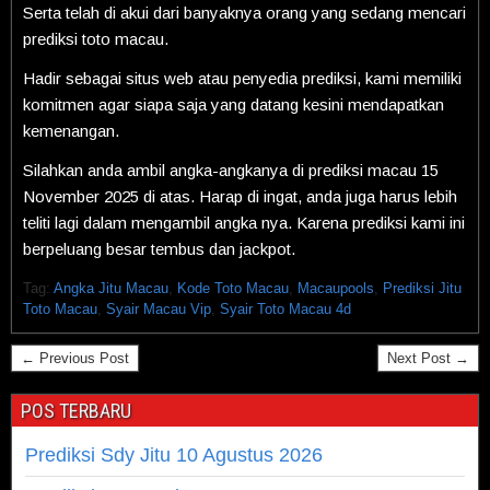
Serta telah di akui dari banyaknya orang yang sedang mencari
prediksi toto macau.
Hadir sebagai situs web atau penyedia prediksi, kami memiliki
komitmen agar siapa saja yang datang kesini mendapatkan
kemenangan.
Silahkan anda ambil angka-angkanya di prediksi macau 15
November 2025 di atas. Harap di ingat, anda juga harus lebih
teliti lagi dalam mengambil angka nya. Karena prediksi kami ini
berpeluang besar tembus dan jackpot.
Tag:
Angka Jitu Macau
,
Kode Toto Macau
,
Macaupools
,
Prediksi Jitu
Toto Macau
,
Syair Macau Vip
,
Syair Toto Macau 4d
← Previous Post
Next Post →
POS TERBARU
Prediksi Sdy Jitu 10 Agustus 2026