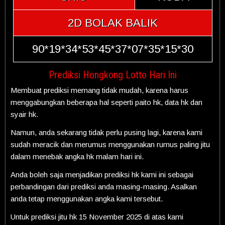
2D BOLAK BALIK
90*19*34*53*45*37*07*35*15*30
Prediksi Hongkong Lotto Hari Ini
Membuat prediksi memang tidak mudah, karena harus
menggabungkan beberapa hal seperti paito hk, data hk dan
syair hk.
Namun, anda sekarang tidak perlu pusing lagi, karena kami
sudah meracik dan merumus menggunakan rumus paling jitu
dalam menebak angka hk malam hari ini.
Anda boleh saja menjadikan prediksi hk kami ini sebagai
perbandingan dari prediksi anda masing-masing. Asalkan
anda tetap menggunakan angka kami tersebut.
Untuk prediksi jitu hk 15 November 2025 di atas kami