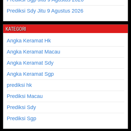
Prediksi Sdy Jitu 9 Agustus 2026
KATEGORI
Angka Keramat Hk
Angka Keramat Macau
Angka Keramat Sdy
Angka Keramat Sgp
prediksi hk
Prediksi Macau
Prediksi Sdy
Prediksi Sgp