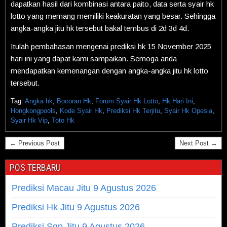
dapatkan hasil dari kombinasi antara paito, data serta syair hk
lotto yang memang memiliki keakuratan yang besar. Sehingga
angka-angka jitu hk tersebut bakal tembus di 2d 3d 4d.
Itulah pembahasan mengenai prediksi hk 15 November 2025
hari ini yang dapat kami sampaikan. Semoga anda
mendapatkan kemenangan dengan angka-angka jitu hk lotto
tersebut.
Tag:
Angka hk
,
Bocoran Hk
,
Forum Syair Hk Lotto
,
Hk Hari Ini
,
Hongkongpools
,
Kode Syair Hk
,
Prediksi Hk Terjitu
,
Syair Hk Opesia
,
Syair Hk Vip
,
Toto Hk
← Previous Post
Next Post →
POS TERBARU
Prediksi Macau Jitu 9 Agustus 2026
Prediksi Hk Jitu 9 Agustus 2026
Prediksi Sgp Jitu 9 Agustus 2026