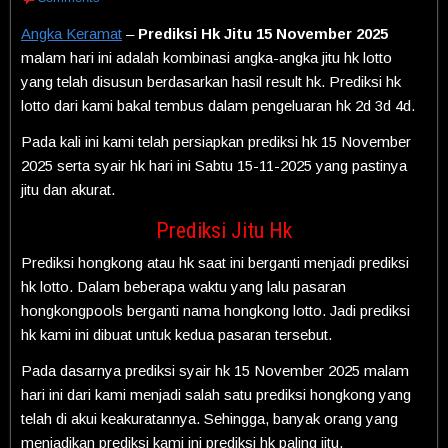
Angka Keramat
–
Prediksi Hk Jitu 15 November 2025
malam hari ini adalah kombinasi angka-angka jitu hk lotto
yang telah disusun berdasarkan hasil result hk. Prediksi hk
lotto dari kami bakal tembus dalam pengeluaran hk 2d 3d 4d.
Pada kali ini kami telah persiapkan prediksi hk 15 November
2025 serta syair hk hari ini Sabtu 15-11-2025 yang pastinya
jitu dan akurat.
Prediksi Jitu Hk
Prediksi hongkong atau hk saat ini berganti menjadi prediksi
hk lotto. Dalam beberapa waktu yang lalu pasaran
hongkongpools berganti nama hongkong lotto. Jadi prediksi
hk kami ini dibuat untuk kedua pasaran tersebut.
Pada dasarnya prediksi syair hk 15 November 2025 malam
hari ini dari kami menjadi salah satu prediksi hongkong yang
telah di akui keakuratannya. Sehingga, banyak orang yang
menjadikan prediksi kami ini prediksi hk paling jitu.