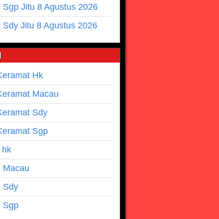
i Sgp Jitu 8 Agustus 2026
i Sdy Jitu 8 Agustus 2026
I
Keramat Hk
Keramat Macau
Keramat Sdy
Keramat Sgp
 hk
i Macau
i Sdy
i Sgp