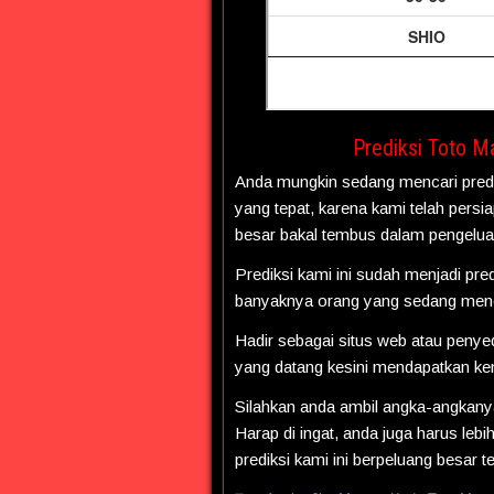
Prediksi Toto 
Anda mungkin sedang mencari predik
yang tepat, karena kami telah pers
besar bakal tembus dalam pengelua
Prediksi kami ini sudah menjadi predik
banyaknya orang yang sedang menca
Hadir sebagai situs web atau penyed
yang datang kesini mendapatkan k
Silahkan anda ambil angka-angkanya
Harap di ingat, anda juga harus lebi
prediksi kami ini berpeluang besar 