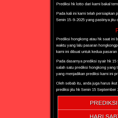
Prediksi hk lotto dari kami bakal t
Pada kali ini kami telah persiapkan 
Senin 15-9-2025 yang pastinya jitu 
P
Prediksi hongkong atau hk saat ini 
waktu yang lalu pasaran hongkongpo
kami ini dibuat untuk kedua pasaran 
Pada dasarnya prediksi syair hk 15
salah satu prediksi hongkong yang 
yang menjadikan prediksi kami ini pred
Oleh sebab itu, anda juga harus ik
prediksi jitu hk Senin 15 September 2
PREDIKS
HARI SAB