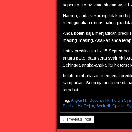
seperti paito hk, data hk dan syair hk
Namun, anda sekarang tidak perlu 
menggunakan rumus paling jitu dal
Anda boleh saja menjadikan prediksi
masing-masing. Asalkan anda tetap
Untuk prediksi jitu hk 15 September
antara paito, data serta syair hk l
Sehingga angka-angka jitu hk terseb
Itulah pembahasan mengenai prediks
sampaikan. Semoga anda mendapatk
tersebut.
Tag:
Angka hk
,
Bocoran Hk
,
Forum Syai
Prediksi Hk Terjitu
,
Syair Hk Opesia
,
Sy
← Previous Post