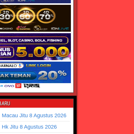
BARU
i Macau Jitu 8 Agustus 2026
i Hk Jitu 8 Agustus 2026