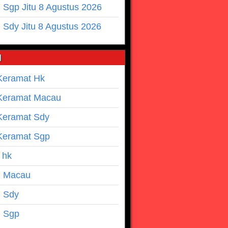
i Sgp Jitu 8 Agustus 2026
i Sdy Jitu 8 Agustus 2026
I
Keramat Hk
Keramat Macau
Keramat Sdy
Keramat Sgp
 hk
i Macau
i Sdy
i Sgp