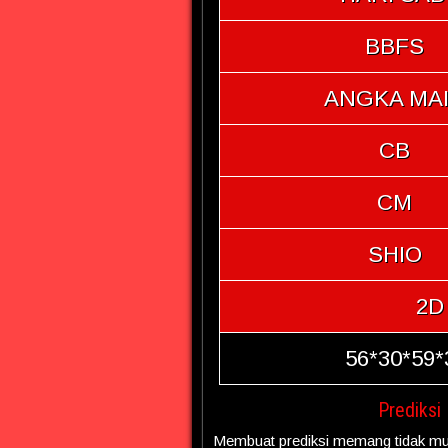
BBFS
ANGKA MA
CB
CM
SHIO
2D
56*30*59*
Prediksi
Membuat prediksi memang tidak mu