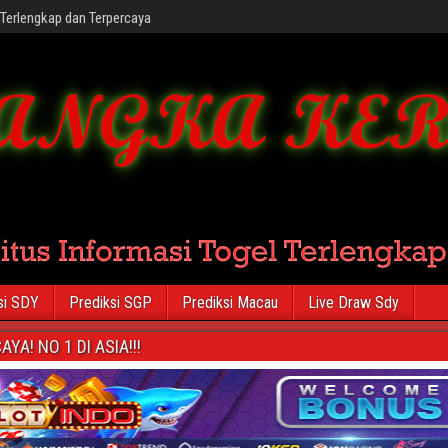
 Terlengkap dan Terpercaya
si SDY
Prediksi SGP
Prediksi Macau
Live Draw Sdy
A! NO 1 DI ASIA!!!