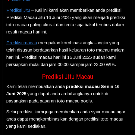
Prediksi Jitu
– Kali ini kami akan memberikan anda prediksi
Prediksi Macau Jitu 16 Juni 2025 yang akan menjadi prediksi
toto macau paling akurat dan tentu saja bakal tembus dalam
result macau hari ini.
Prediksi macau
merupakan kombinasi angka-angka yang
telah disusun berdasarkan hasil keluaran toto macau malam
hari ini. Prediksi macau hari ini 16 Juni 2025 sudah kami
persiapkan mulai dari jam 00.00 sampai jam 23.00 WIB.
Prediksi Jitu Macau
Kami telah membuatkan anda
prediksi macau Senin 16
Juni 2025
yang dapat anda ambil angkanya untuk di
pasangkan pada pasaran toto macau pools.
Selai prediksi, kami juga memberikan anda syair macau agar
anda dapat mengkombinasikan dengan prediksi toto macau
yang kami sediakan.