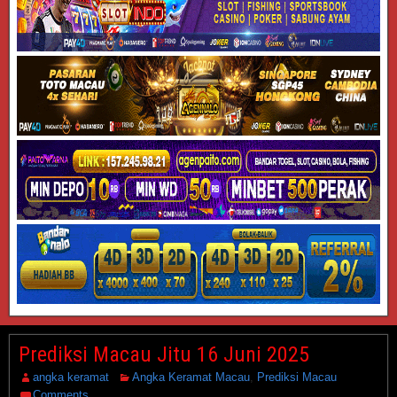
Prediksi Macau Jitu 16 Juni 2025
angka keramat
Angka Keramat Macau
,
Prediksi Macau
Comments