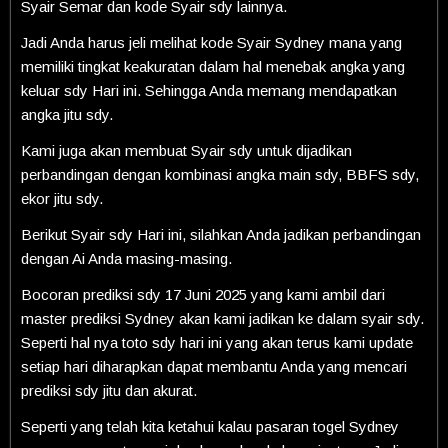
Syair Semar dan kode Syair sdy lainnya.
Jadi Anda harus jeli melihat kode Syair Sydney mana yang
memiliki tingkat keakuratan dalam hal menebak angka yang
keluar sdy Hari ini. Sehingga Anda memang mendapatkan
angka jitu sdy.
Kami juga akan membuat Syair sdy untuk dijadikan
perbandingan dengan kombinasi angka main sdy, BBFS sdy,
ekor jitu sdy.
Berikut Syair sdy Hari ini, silahkan Anda jadikan perbandingan
dengan Ai Anda masing-masing.
Bocoran prediksi sdy 17 Juni 2025 yang kami ambil dari
master prediksi Sydney akan kami jadikan ke dalam syair sdy.
Seperti hal nya toto sdy hari ini yang akan terus kami update
setiap hari diharapkan dapat membantu Anda yang mencari
prediksi sdy jitu dan akurat.
Seperti yang telah kita ketahui kalau pasaran togel Sydney