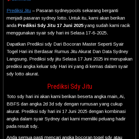
Prediksi Jitu
– Pasaran sydneypools sekarang berganti
menjadi pasaran sydney lotto. Untuk itu, kami akan berikan
anda
Prediksi Sdy Jitu 17 Juni 2025
yang sudah kami racik
menggunakan syair sdy hari ini Selasa 17-6-2025.
Dapatkan Prediksi sdy Dari Bocoran Master Seperti Syair
Togel Hari ini Berdasar Rumus Jitu Akurat Dan Data Sydney
Langsung. Prediksi sdy jitu Selasa 17 Juni 2025 ini merupakan
prediksi angka keluar sdy Hari ini yang di kemas dalam syair
sdy lotto akurat.
Prediksi Sdy Jitu
Toto sdy hari ini akan kami berikan beserta angka main, Ai,
BBFS dan angka 2d 3d sdy dengan rumusan yang cukup
akurat. Prediksi sdy hari ini 17 Juni 2025 dengan kombinasi
angka dalam syair Sydney dari kami memiliki peluang hadir
pada result sdy.
Anda semua pasti mencari angka bocoran togel sdy atau