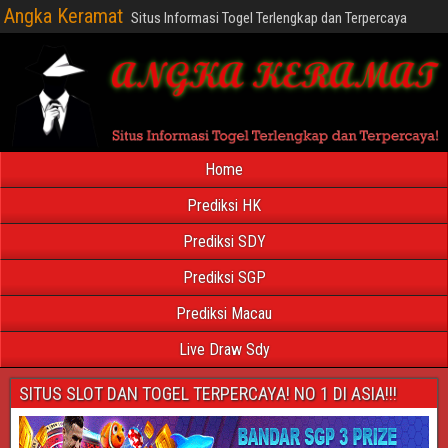
Angka Keramat
Situs Informasi Togel Terlengkap dan Terpercaya
Home
Prediksi HK
Prediksi SDY
Prediksi SGP
Prediksi Macau
Live Draw Sdy
SITUS SLOT DAN TOGEL TERPERCAYA! NO 1 DI ASIA!!!