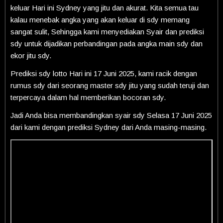
keluar Hari ini Sydney yang jitu dan akurat. Kita semua tau
kalau menebak angka yang akan keluar di sdy memang
sangat sulit, Sehingga kami menyediakan Syair dan prediksi
sdy untuk dijadikan perbandingan pada angka main sdy dan
ekor jitu sdy.
Prediksi sdy lotto Hari ini 17 Juni 2025, kami racik dengan
rumus sdy dari seorang master sdy jitu yang sudah teruji dan
terpercaya dalam hal memberikan bocoran sdy.
Jadi Anda bisa membandingkan syair sdy Selasa 17 Juni 2025
dari kami dengan prediksi Sydney dari Anda masing-masing.