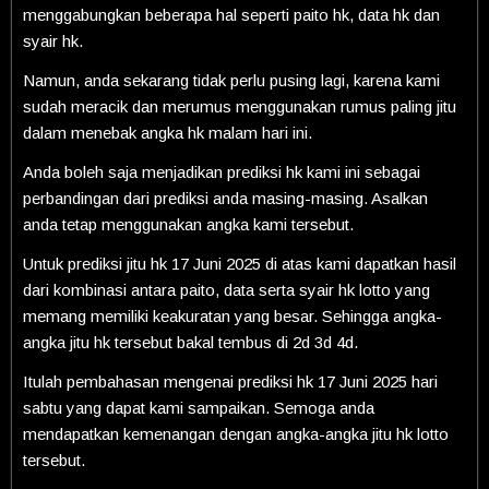
menggabungkan beberapa hal seperti paito hk, data hk dan
syair hk.
Namun, anda sekarang tidak perlu pusing lagi, karena kami
sudah meracik dan merumus menggunakan rumus paling jitu
dalam menebak angka hk malam hari ini.
Anda boleh saja menjadikan prediksi hk kami ini sebagai
perbandingan dari prediksi anda masing-masing. Asalkan
anda tetap menggunakan angka kami tersebut.
Untuk prediksi jitu hk 17 Juni 2025 di atas kami dapatkan hasil
dari kombinasi antara paito, data serta syair hk lotto yang
memang memiliki keakuratan yang besar. Sehingga angka-
angka jitu hk tersebut bakal tembus di 2d 3d 4d.
Itulah pembahasan mengenai prediksi hk 17 Juni 2025 hari
sabtu yang dapat kami sampaikan. Semoga anda
mendapatkan kemenangan dengan angka-angka jitu hk lotto
tersebut.