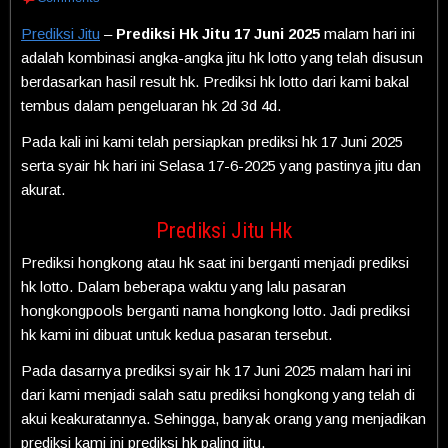
Prediksi Jitu
–
Prediksi Hk
Jitu 17 Juni 2025
malam hari ini
adalah kombinasi angka-angka jitu hk lotto yang telah disusun
berdasarkan hasil result hk. Prediksi hk lotto dari kami bakal
tembus dalam pengeluaran hk 2d 3d 4d.
Pada kali ini kami telah persiapkan prediksi hk 17 Juni 2025
serta syair hk hari ini Selasa 17-6-2025 yang pastinya jitu dan
akurat.
Prediksi Jitu Hk
Prediksi hongkong atau hk saat ini berganti menjadi prediksi
hk lotto. Dalam beberapa waktu yang lalu pasaran
hongkongpools berganti nama hongkong lotto. Jadi prediksi
hk kami ini dibuat untuk kedua pasaran tersebut.
Pada dasarnya prediksi syair hk 17 Juni 2025 malam hari ini
dari kami menjadi salah satu prediksi hongkong yang telah di
akui keakuratannya. Sehingga, banyak orang yang menjadikan
prediksi kami ini prediksi hk paling jitu.