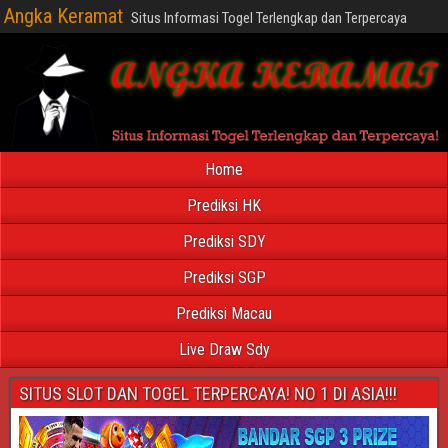
Angka Keramat
Situs Informasi Togel Terlengkap dan Terpercaya
Home
Prediksi HK
Prediksi SDY
Prediksi SGP
Prediksi Macau
Live Draw Sdy
SITUS SLOT DAN TOGEL TERPERCAYA! NO 1 DI ASIA!!!