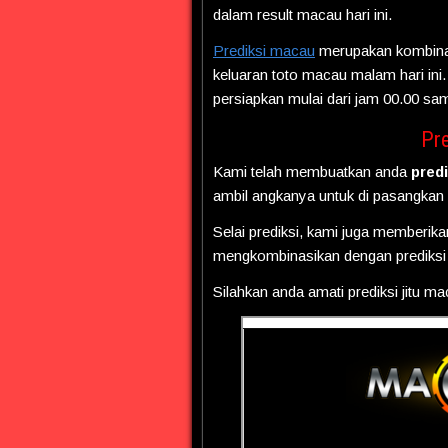
dalam result macau hari ini.
Prediksi macau
merupakan kombinas
keluaran toto macau malam hari ini.
persiapkan mulai dari jam 00.00 sa
Pre
Kami telah membuatkan anda
pred
ambil angkanya untuk di pasangkan
Selai prediksi, kami juga memberik
mengkombinasikan dengan prediksi
Silahkan anda amati prediksi jitu mac