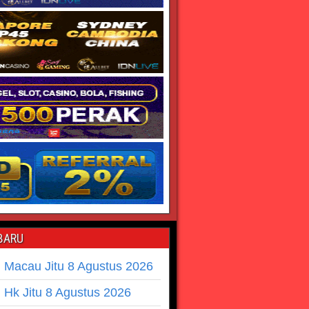
BARU
i Macau Jitu 8 Agustus 2026
i Hk Jitu 8 Agustus 2026