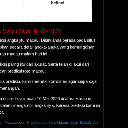
to Macau Sabtu 16 Mei 2026
si angka jitu macau. Disini anda berada pada situs
iapkan secara detail angka-angka yang kemungkinan
ran macau malam hari ini.
si paling jitu dan akurat. Serta telah di akui dari
ri prediksi toto macau.
ia prediksi, kami memiliki komitmen agar siapa saja
emenangan.
 di prediksi macau 16 Mei 2026 di atas. Harap di
lagi dalam mengambil angka nya. Karena prediksi kami ini
ot.
au
,
Macaupools
,
Prediksi Jitu Toto Macau
,
Syair Macau Vip
,