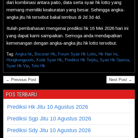
dari kombinasi antara paito, data serta syair hk lotto yang
memang memiliki keakuratan yang besar. Sehingga angka-
angka jitu hk tersebut bakal tembus di 2d 3d 4d.
Itulah pembahasan mengenai prediksi hk 16 Mei 2026 hari ini
yang dapat kami sampaikan. Semoga anda mendapatkan
kemenangan dengan angka-angka jitu hk lotto tersebut.
Tag:
Angka hk
,
Bocoran Hk
,
Forum Syair Hk Lotto
,
Hk Hari Ini
,
Hongkongpools
,
Kode Syair Hk
,
Prediksi Hk Terjitu
,
Syair Hk Opesia
,
Syair Hk Vip
,
Toto Hk
← Previous Post
Next Post →
POS TERBARU
Prediksi Hk Jitu 10 Agustus 2026
Prediksi Sgp Jitu 10 Agustus 2026
Prediksi Sdy Jitu 10 Agustus 2026